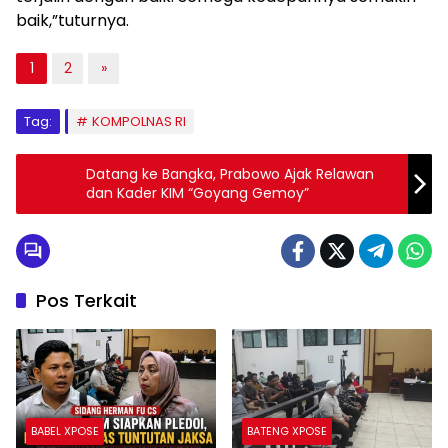
baik,”tuturnya.
1
2
»
Tag:
KOMPOLNAS RI
Datang ke Bangka, Prabowo Ajak Relawan
dan Kader KIM “Goyang Gemoy”
Pos Terkait
BABEL XPOSE
BATENG XPOSE