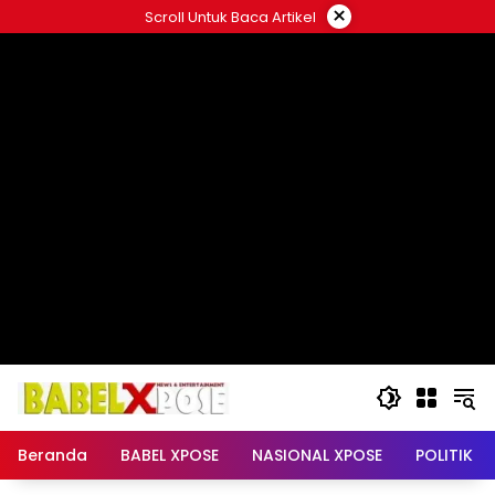
Langsung
×
Scroll Untuk Baca Artikel
ke
konten
Beranda
BABEL XPOSE
NASIONAL XPOSE
POLITIK