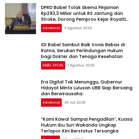
DPRD Babel Tolak Skema Pinjaman
Rp293,3 Miliar untuk RS Jantung dan
Stroke, Dorong Pemprov Kejar Royalti
Timah
Advetorial
3 Agustus 2026
IDI Babel Sambut Baik Vonis Bebas dr.
Ratna, Serukan Perlindungan Hukum
bagi Dokter dan Tenaga Kesehatan
BABEL XPOSE
1 Agustus 2026
Era Digital Tak Menunggu, Gubernur
Hidayat Minta Lulusan UBB Siap Bersaing
dan Berwirausaha
Advetorial
28 Juli 2026
“Kami Kawal Sampai Pengadilan”, Kuasa
Hukum Ibu Suri Wakanda Ungkap
Terlapor Kini Berstatus Tersangka