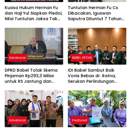
Kuasa Hukum Herman Fu
Tuntutan Herman Fu Cs
dan Haji Yul Siapkan Pledoi,
Dibacakan, Iguswan
Nilai Tuntutan Jaksa Tak
Saputra Dituntut 7 Tahun
Sesuai Fakta Persidangan
Penjara dan Uang
Pengganti Rp45 Miliar
Advetorial
BABEL XPOSE
DPRD Babel Tolak Skema
IDI Babel Sambut Baik
Pinjaman Rp293,3 Miliar
Vonis Bebas dr. Ratna,
untuk RS Jantung dan
Serukan Perlindungan
Stroke, Dorong Pemprov
Hukum bagi Dokter dan
Kejar Royalti Timah
Tenaga Kesehatan
Advetorial
Featured