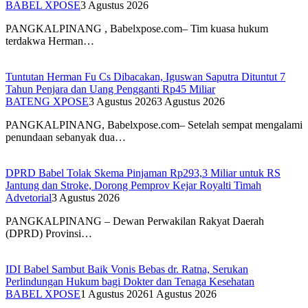
BABEL XPOSE
3 Agustus 2026
PANGKALPINANG , Babelxpose.com– Tim kuasa hukum
terdakwa Herman…
Tuntutan Herman Fu Cs Dibacakan, Iguswan Saputra Dituntut 7
Tahun Penjara dan Uang Pengganti Rp45 Miliar
BATENG XPOSE
3 Agustus 2026
3 Agustus 2026
PANGKALPINANG, Babelxpose.com– Setelah sempat mengalami
penundaan sebanyak dua…
DPRD Babel Tolak Skema Pinjaman Rp293,3 Miliar untuk RS
Jantung dan Stroke, Dorong Pemprov Kejar Royalti Timah
Advetorial
3 Agustus 2026
PANGKALPINANG – Dewan Perwakilan Rakyat Daerah
(DPRD) Provinsi…
IDI Babel Sambut Baik Vonis Bebas dr. Ratna, Serukan
Perlindungan Hukum bagi Dokter dan Tenaga Kesehatan
BABEL XPOSE
1 Agustus 2026
1 Agustus 2026