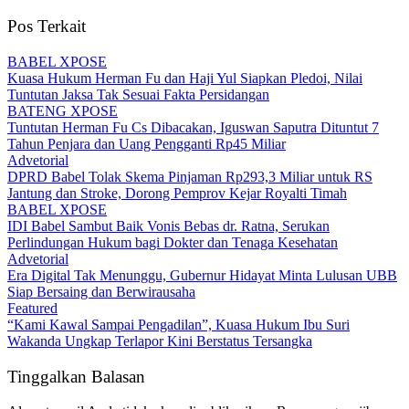
Pos Terkait
BABEL XPOSE
Kuasa Hukum Herman Fu dan Haji Yul Siapkan Pledoi, Nilai
Tuntutan Jaksa Tak Sesuai Fakta Persidangan
BATENG XPOSE
Tuntutan Herman Fu Cs Dibacakan, Iguswan Saputra Dituntut 7
Tahun Penjara dan Uang Pengganti Rp45 Miliar
Advetorial
DPRD Babel Tolak Skema Pinjaman Rp293,3 Miliar untuk RS
Jantung dan Stroke, Dorong Pemprov Kejar Royalti Timah
BABEL XPOSE
IDI Babel Sambut Baik Vonis Bebas dr. Ratna, Serukan
Perlindungan Hukum bagi Dokter dan Tenaga Kesehatan
Advetorial
Era Digital Tak Menunggu, Gubernur Hidayat Minta Lulusan UBB
Siap Bersaing dan Berwirausaha
Featured
“Kami Kawal Sampai Pengadilan”, Kuasa Hukum Ibu Suri
Wakanda Ungkap Terlapor Kini Berstatus Tersangka
Tinggalkan Balasan