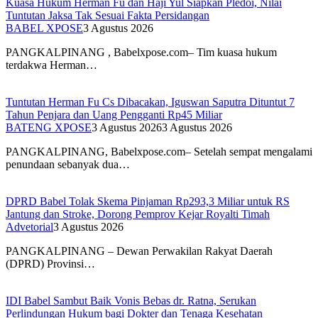
Kuasa Hukum Herman Fu dan Haji Yul Siapkan Pledoi, Nilai
Tuntutan Jaksa Tak Sesuai Fakta Persidangan
BABEL XPOSE
3 Agustus 2026
PANGKALPINANG , Babelxpose.com– Tim kuasa hukum
terdakwa Herman…
Tuntutan Herman Fu Cs Dibacakan, Iguswan Saputra Dituntut 7
Tahun Penjara dan Uang Pengganti Rp45 Miliar
BATENG XPOSE
3 Agustus 2026
3 Agustus 2026
PANGKALPINANG, Babelxpose.com– Setelah sempat mengalami
penundaan sebanyak dua…
DPRD Babel Tolak Skema Pinjaman Rp293,3 Miliar untuk RS
Jantung dan Stroke, Dorong Pemprov Kejar Royalti Timah
Advetorial
3 Agustus 2026
PANGKALPINANG – Dewan Perwakilan Rakyat Daerah
(DPRD) Provinsi…
IDI Babel Sambut Baik Vonis Bebas dr. Ratna, Serukan
Perlindungan Hukum bagi Dokter dan Tenaga Kesehatan