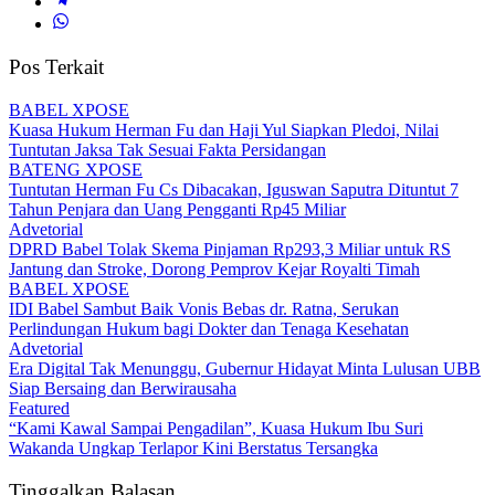
Pos Terkait
BABEL XPOSE
Kuasa Hukum Herman Fu dan Haji Yul Siapkan Pledoi, Nilai
Tuntutan Jaksa Tak Sesuai Fakta Persidangan
BATENG XPOSE
Tuntutan Herman Fu Cs Dibacakan, Iguswan Saputra Dituntut 7
Tahun Penjara dan Uang Pengganti Rp45 Miliar
Advetorial
DPRD Babel Tolak Skema Pinjaman Rp293,3 Miliar untuk RS
Jantung dan Stroke, Dorong Pemprov Kejar Royalti Timah
BABEL XPOSE
IDI Babel Sambut Baik Vonis Bebas dr. Ratna, Serukan
Perlindungan Hukum bagi Dokter dan Tenaga Kesehatan
Advetorial
Era Digital Tak Menunggu, Gubernur Hidayat Minta Lulusan UBB
Siap Bersaing dan Berwirausaha
Featured
“Kami Kawal Sampai Pengadilan”, Kuasa Hukum Ibu Suri
Wakanda Ungkap Terlapor Kini Berstatus Tersangka
Tinggalkan Balasan