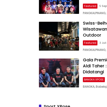
Featured
5 Se
PANGKALPINANG, 
Swiss-Belh
Wisatawan 
Outdoor
Featured
3 Jul
PANGKALPINANG,
Gala Prem
Aldi Taher
Didatangi
BANGKA XPOSE
BANGKA, Babelxp
Sport XPose