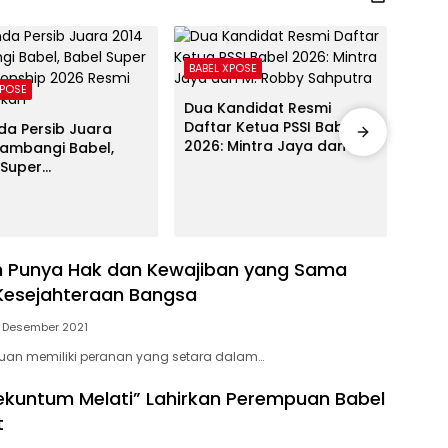
BABEL XPOSE
XPOSE
Advet
Dua Kandidat Resmi
Daftar Ketua PSSI Babel
da Persib Juara
Gube
2026: Mintra Jaya dan M.
Sambangi Babel,
Musp
Robby Sahputra
 Super
Tek
ionship 2026 Resmi
Atle
curkan
Prof
 Punya Hak dan Kewajiban yang Sama
Kesejahteraan Bangsa
5 Desember 2021
puan memiliki peranan yang setara dalam…
ekuntum Melati” Lahirkan Perempuan Babel
t