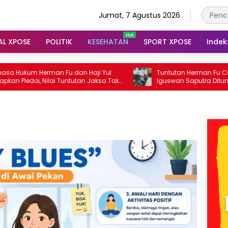
Jumat, 7 Agustus 2026
AL XPOSE
POLITIK
KESEHATAN
SPORT XPOSE
Indek
an Fu dan Haji Yul
Tuntutan Herman Fu Cs Dibacakan,
ilai Tuntutan Jaksa Tak
Iguswan Saputra Dituntut 7 Tahun
sidangan
Penjara dan Uang Pengganti Rp45 Mili