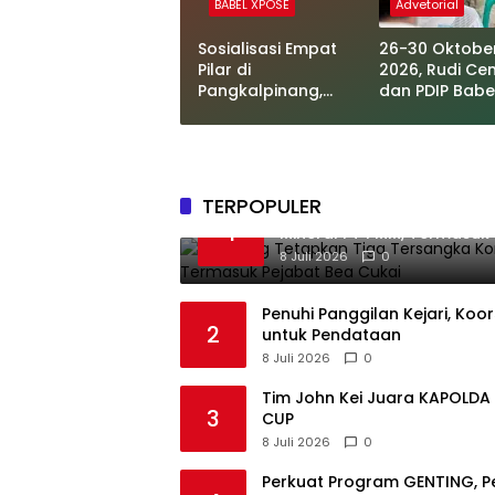
BABEL XPOSE
Advetorial
Sosialisasi Empat
26-30 Oktobe
Pilar di
2026, Rudi Ce
Pangkalpinang,
dan PDIP Babe
Melati Tekankan
Hadirkan Oper
Toleransi dan Etika
Katarak Grati
Bermedia Sosial
TERPOPULER
Kejagung Tetapkan Tiga T
1
Mineral PT PMM, Termasuk 
8 Juli 2026
0
Penuhi Panggilan Kejari, Ko
2
untuk Pendataan
8 Juli 2026
0
Tim John Kei Juara KAPOLDA B
3
CUP
8 Juli 2026
0
Perkuat Program GENTING, 