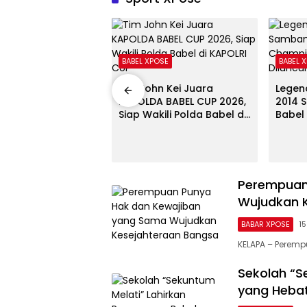
l
BABEL XPOSE
BABEL 
ur Hidayat Buka
Tim John Kei Juara
Legen
v KONI 2026,
KAPOLDA BABEL CUP 2026,
2014 
an Pembinaan
Siap Wakili Polda Babel di
Babel
an Tata Kelola
KAPOLRI CUP
Champ
onal
Dilun
Perempuan
Wujudkan 
BABAR XPOSE
1
KELAPA – Perem
Sekolah “S
yang Heba