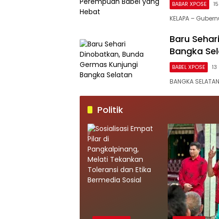
BABAR XPOSE
1
KELAPA – Gubern
Baru Sehar
Bangka Se
BABEL XPOSE
13
BANGKA SELATAN
Politik