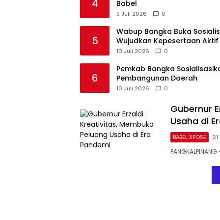
4
Babel
9 Juli 2026
0
Wabup Bangka Buka Sosialisa
5
Wujudkan Kepesertaan Aktif
10 Juli 2026
0
Pemkab Bangka Sosialisasika
6
Pembangunan Daerah
10 Juli 2026
0
Gubernur E
Usaha di E
BABEL XPOSE
21
PANGKALPINANG 