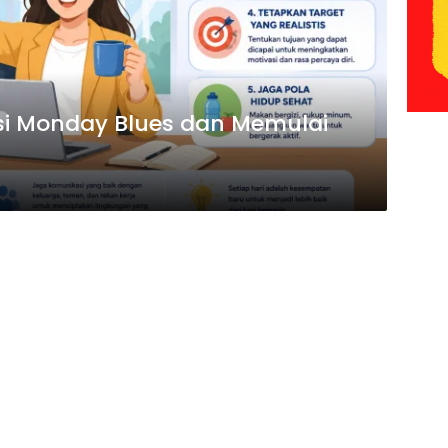
i Monday Blues dan Memulai
f