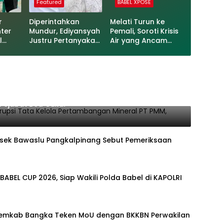
Featured
BABEL XPOSE
r
Diperintahkan
Melati Turun ke
nter
Mundur, Ediyansyah
Pemali, Soroti Krisis
l
Justru Pertanyakan
Air yang Ancam
asi
Dasar Sanksi
Ketahanan Pangan
s
KWT
ersangka Korupsi Tata Kelola Pertambangan
Pejabat Bea Cukai
orsek Bawaslu Pangkalpinang Sebut Pemeriksaan
ABEL CUP 2026, Siap Wakili Polda Babel di KAPOLRI
Pemkab Bangka Teken MoU dengan BKKBN Perwakilan