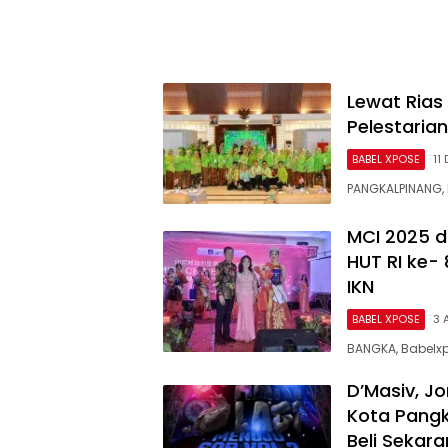
Lewat Rias
Pelestaria
BABEL XPOSE
11
PANGKALPINANG,
MCI 2025 di
HUT RI ke- 
IKN
BABEL XPOSE
3 
BANGKA, Babelx
D’Masiv, J
Kota Pangk
Beli Sekara