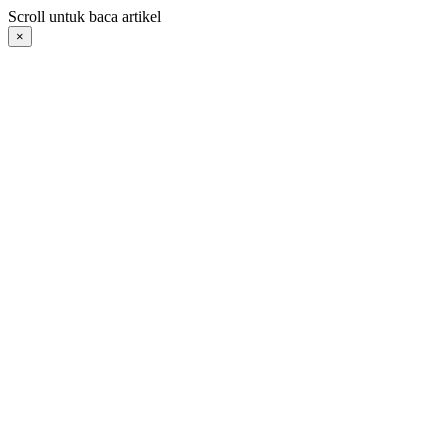
Langsung
Scroll untuk baca artikel
ke
×
konten