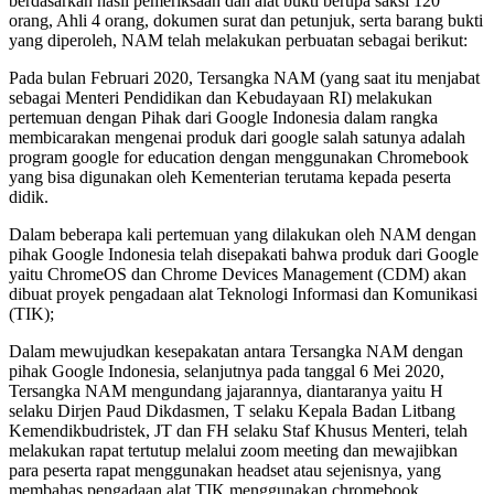
berdasarkan hasil pemeriksaan dan alat bukti berupa saksi 120
orang, Ahli 4 orang, dokumen surat dan petunjuk, serta barang bukti
yang diperoleh, NAM telah melakukan perbuatan sebagai berikut:
Pada bulan Februari 2020, Tersangka NAM (yang saat itu menjabat
sebagai Menteri Pendidikan dan Kebudayaan RI) melakukan
pertemuan dengan Pihak dari Google Indonesia dalam rangka
membicarakan mengenai produk dari google salah satunya adalah
program google for education dengan menggunakan Chromebook
yang bisa digunakan oleh Kementerian terutama kepada peserta
didik.
Dalam beberapa kali pertemuan yang dilakukan oleh NAM dengan
pihak Google Indonesia telah disepakati bahwa produk dari Google
yaitu ChromeOS dan Chrome Devices Management (CDM) akan
dibuat proyek pengadaan alat Teknologi Informasi dan Komunikasi
(TIK);
Dalam mewujudkan kesepakatan antara Tersangka NAM dengan
pihak Google Indonesia, selanjutnya pada tanggal 6 Mei 2020,
Tersangka NAM mengundang jajarannya, diantaranya yaitu H
selaku Dirjen Paud Dikdasmen, T selaku Kepala Badan Litbang
Kemendikbudristek, JT dan FH selaku Staf Khusus Menteri, telah
melakukan rapat tertutup melalui zoom meeting dan mewajibkan
para peserta rapat menggunakan headset atau sejenisnya, yang
membahas pengadaan alat TIK menggunakan chromebook