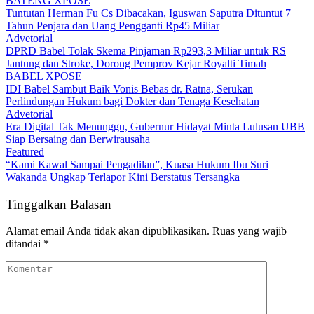
BATENG XPOSE
Tuntutan Herman Fu Cs Dibacakan, Iguswan Saputra Dituntut 7
Tahun Penjara dan Uang Pengganti Rp45 Miliar
Advetorial
DPRD Babel Tolak Skema Pinjaman Rp293,3 Miliar untuk RS
Jantung dan Stroke, Dorong Pemprov Kejar Royalti Timah
BABEL XPOSE
IDI Babel Sambut Baik Vonis Bebas dr. Ratna, Serukan
Perlindungan Hukum bagi Dokter dan Tenaga Kesehatan
Advetorial
Era Digital Tak Menunggu, Gubernur Hidayat Minta Lulusan UBB
Siap Bersaing dan Berwirausaha
Featured
“Kami Kawal Sampai Pengadilan”, Kuasa Hukum Ibu Suri
Wakanda Ungkap Terlapor Kini Berstatus Tersangka
Tinggalkan Balasan
Alamat email Anda tidak akan dipublikasikan.
Ruas yang wajib
ditandai
*