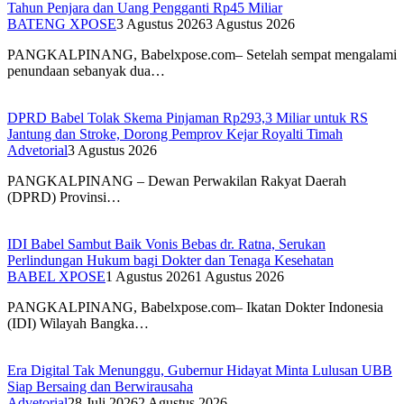
Tahun Penjara dan Uang Pengganti Rp45 Miliar
BATENG XPOSE
3 Agustus 2026
3 Agustus 2026
PANGKALPINANG, Babelxpose.com– Setelah sempat mengalami
penundaan sebanyak dua…
DPRD Babel Tolak Skema Pinjaman Rp293,3 Miliar untuk RS
Jantung dan Stroke, Dorong Pemprov Kejar Royalti Timah
Advetorial
3 Agustus 2026
PANGKALPINANG – Dewan Perwakilan Rakyat Daerah
(DPRD) Provinsi…
IDI Babel Sambut Baik Vonis Bebas dr. Ratna, Serukan
Perlindungan Hukum bagi Dokter dan Tenaga Kesehatan
BABEL XPOSE
1 Agustus 2026
1 Agustus 2026
PANGKALPINANG, Babelxpose.com– Ikatan Dokter Indonesia
(IDI) Wilayah Bangka…
Era Digital Tak Menunggu, Gubernur Hidayat Minta Lulusan UBB
Siap Bersaing dan Berwirausaha
Advetorial
28 Juli 2026
2 Agustus 2026