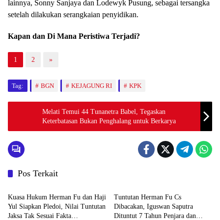
setelah dilakukan serangkaian penyidikan.
Kapan dan Di Mana Peristiwa Terjadi?
1
2
»
Tag:
BGN
KEJAGUNG RI
KPK
Melati Temui 44 Tunanetra Babel, Tegaskan
Keterbatasan Bukan Penghalang untuk Berkarya
Pos Terkait
BABEL XPOSE
BATENG XPOSE
Kuasa Hukum Herman Fu dan Haji
Tuntutan Herman Fu Cs
Yul Siapkan Pledoi, Nilai Tuntutan
Dibacakan, Iguswan Saputra
Jaksa Tak Sesuai Fakta
Dituntut 7 Tahun Penjara dan
Advetorial
BABEL XPOSE
Persidangan
Uang Pengganti Rp45 Miliar