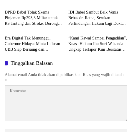
DPRD Babel Tolak Skema
IDI Babel Sambut Baik Vonis
Pinjaman Rp293,3 Miliar untuk
Bebas dr. Ratna, Serukan
RS Jantung dan Stroke, Dorong
Perlindungan Hukum bagi Dokter
Advetorial
Featured
Pemprov Kejar Royalti Timah
dan Tenaga Kesehatan
Era Digital Tak Menunggu,
“Kami Kawal Sampai Pengadilan”,
Gubernur Hidayat Minta Lulusan
Kuasa Hukum Ibu Suri Wakanda
UBB Siap Bersaing dan
Ungkap Terlapor Kini Berstatus
Berwirausaha
Tersangka
Tinggalkan Balasan
Alamat email Anda tidak akan dipublikasikan.
Ruas yang wajib ditandai
*