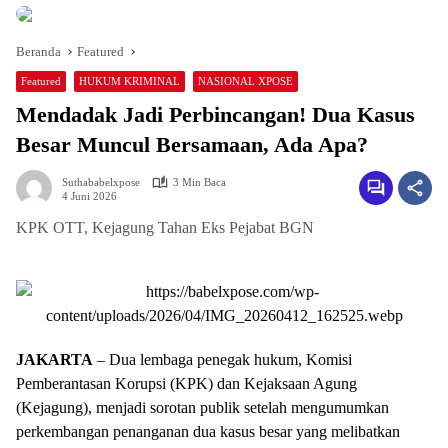
Beranda
Featured
Featured
HUKUM KRIMINAL
NASIONAL XPOSE
Mendadak Jadi Perbincangan! Dua Kasus
Besar Muncul Bersamaan, Ada Apa?
Suthababelxpose
3 Min Baca
4 Juni 2026
KPK OTT, Kejagung Tahan Eks Pejabat BGN
JAKARTA
– Dua lembaga penegak hukum, Komisi
Pemberantasan Korupsi (KPK) dan Kejaksaan Agung
(Kejagung), menjadi sorotan publik setelah mengumumkan
perkembangan penanganan dua kasus besar yang melibatkan
pejabat dan mantan pejabat negara pada Rabu (3/6/2026).