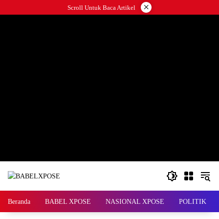
Langsung
×
Scroll Untuk Baca Artikel
ke
konten
Beranda
BABEL XPOSE
NASIONAL XPOSE
POLITIK