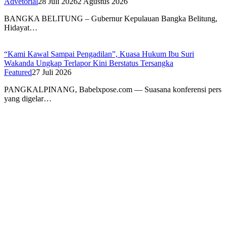
Siap Bersaing dan Berwirausaha
Advetorial
28 Juli 2026
2 Agustus 2026
BANGKA BELITUNG – Gubernur Kepulauan Bangka Belitung,
Hidayat…
“Kami Kawal Sampai Pengadilan”, Kuasa Hukum Ibu Suri
Wakanda Ungkap Terlapor Kini Berstatus Tersangka
Featured
27 Juli 2026
PANGKALPINANG, Babelxpose.com — Suasana konferensi pers
yang digelar…