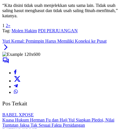
cara yang riang gembira dan dengan cara yang penuh bahagia.
“Kita disini tidak usah menjelekkan satu sama lain. Tidak usah
saling hasut menghasut dan tidak usah saling fitnah-menfitnah,”
katanya.
1
2
»
Tag:
Molen Hakim
PDI PERJUANGAN
Yuri Kemal: Pemimpin Harus Memiliki Koneksi ke Pusat
Pos Terkait
BABEL XPOSE
Kuasa Hukum Herman Fu dan Haji Yul Siapkan Pledoi, Nilai