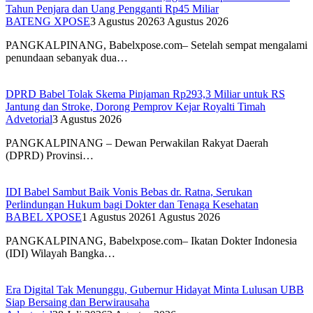
Tuntutan Herman Fu Cs Dibacakan, Iguswan Saputra Dituntut 7
Tahun Penjara dan Uang Pengganti Rp45 Miliar
BATENG XPOSE
3 Agustus 2026
3 Agustus 2026
PANGKALPINANG, Babelxpose.com– Setelah sempat mengalami
penundaan sebanyak dua…
DPRD Babel Tolak Skema Pinjaman Rp293,3 Miliar untuk RS
Jantung dan Stroke, Dorong Pemprov Kejar Royalti Timah
Advetorial
3 Agustus 2026
PANGKALPINANG – Dewan Perwakilan Rakyat Daerah
(DPRD) Provinsi…
IDI Babel Sambut Baik Vonis Bebas dr. Ratna, Serukan
Perlindungan Hukum bagi Dokter dan Tenaga Kesehatan
BABEL XPOSE
1 Agustus 2026
1 Agustus 2026
PANGKALPINANG, Babelxpose.com– Ikatan Dokter Indonesia
(IDI) Wilayah Bangka…
Era Digital Tak Menunggu, Gubernur Hidayat Minta Lulusan UBB