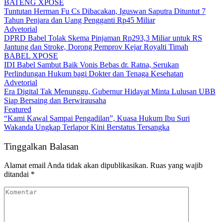
Tuntutan Jaksa Tak Sesuai Fakta Persidangan
BATENG XPOSE
Tuntutan Herman Fu Cs Dibacakan, Iguswan Saputra Dituntut 7
Tahun Penjara dan Uang Pengganti Rp45 Miliar
Advetorial
DPRD Babel Tolak Skema Pinjaman Rp293,3 Miliar untuk RS
Jantung dan Stroke, Dorong Pemprov Kejar Royalti Timah
BABEL XPOSE
IDI Babel Sambut Baik Vonis Bebas dr. Ratna, Serukan
Perlindungan Hukum bagi Dokter dan Tenaga Kesehatan
Advetorial
Era Digital Tak Menunggu, Gubernur Hidayat Minta Lulusan UBB
Siap Bersaing dan Berwirausaha
Featured
“Kami Kawal Sampai Pengadilan”, Kuasa Hukum Ibu Suri
Wakanda Ungkap Terlapor Kini Berstatus Tersangka
Tinggalkan Balasan
Alamat email Anda tidak akan dipublikasikan.
Ruas yang wajib
ditandai
*