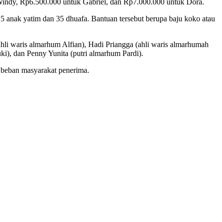
 Windy, Rp6.500.000 untuk Gabriel, dan Rp7.000.000 untuk Dora.
5 anak yatim dan 35 dhuafa. Bantuan tersebut berupa baju koko atau
li waris almarhum Alfian), Hadi Priangga (ahli waris almarhumah
ki), dan Penny Yunita (putri almarhum Pardi).
 beban masyarakat penerima.