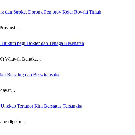
g dan Stroke, Dorong Pemprov Kejar Royalti Timah
Provinsi…
an Hukum bagi Dokter dan Tenaga Kesehatan
DI) Wilayah Bangka…
iap Bersaing dan Berwirausaha
idayat…
ngkap Terlapor Kini Berstatus Tersangka
ang digelar…