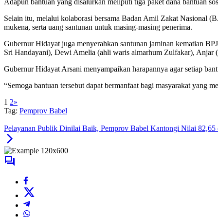
Adapun bantuan yang disalurkan meliputi tiga paket dana bantuan s
Selain itu, melalui kolaborasi bersama Badan Amil Zakat Nasional (
mukena, serta uang santunan untuk masing-masing penerima.
Gubernur Hidayat juga menyerahkan santunan jaminan kematian BPJS 
Sri Handayani), Dewi Amelia (ahli waris almarhum Zulfakar), Anjar (
Gubernur Hidayat Arsani menyampaikan harapannya agar setiap ban
“Semoga bantuan tersebut dapat bermanfaat bagi masyarakat yang m
1
2
»
Tag:
Pemprov Babel
Pelayanan Publik Dinilai Baik, Pemprov Babel Kantongi Nilai 82,6