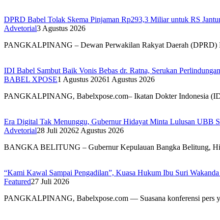
DPRD Babel Tolak Skema Pinjaman Rp293,3 Miliar untuk RS Jantun
Advetorial
3 Agustus 2026
PANGKALPINANG – Dewan Perwakilan Rakyat Daerah (DPRD) 
IDI Babel Sambut Baik Vonis Bebas dr. Ratna, Serukan Perlindung
BABEL XPOSE
1 Agustus 2026
1 Agustus 2026
PANGKALPINANG, Babelxpose.com– Ikatan Dokter Indonesia (I
Era Digital Tak Menunggu, Gubernur Hidayat Minta Lulusan UBB S
Advetorial
28 Juli 2026
2 Agustus 2026
BANGKA BELITUNG – Gubernur Kepulauan Bangka Belitung, H
“Kami Kawal Sampai Pengadilan”, Kuasa Hukum Ibu Suri Wakanda U
Featured
27 Juli 2026
PANGKALPINANG, Babelxpose.com — Suasana konferensi pers y