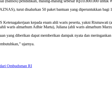
osial (bansos) pendidikan, masing-masing sebesar Rp10.800.000 untuk
BAZNAS), turut disalurkan 50 paket bantuan yang diperuntukkan bagi 1
Ketenagakerjaan kepada enam ahli waris peserta, yakni Rismawati (ah
ahli waris almarhum Adhie Marta), Juliana (ahli waris almarhum Marzu
tuan yang diberikan dapat memberikan dampak nyata dan meringankan
embutuhkan,” ujarnya.
5 dari Ombudsman RI