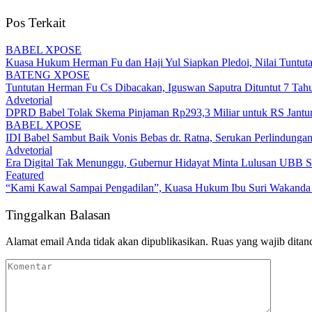
Pos Terkait
BABEL XPOSE
Kuasa Hukum Herman Fu dan Haji Yul Siapkan Pledoi, Nilai Tuntuta
BATENG XPOSE
Tuntutan Herman Fu Cs Dibacakan, Iguswan Saputra Dituntut 7 Tah
Advetorial
DPRD Babel Tolak Skema Pinjaman Rp293,3 Miliar untuk RS Jantun
BABEL XPOSE
IDI Babel Sambut Baik Vonis Bebas dr. Ratna, Serukan Perlindung
Advetorial
Era Digital Tak Menunggu, Gubernur Hidayat Minta Lulusan UBB S
Featured
“Kami Kawal Sampai Pengadilan”, Kuasa Hukum Ibu Suri Wakanda U
Tinggalkan Balasan
Alamat email Anda tidak akan dipublikasikan.
Ruas yang wajib ditan