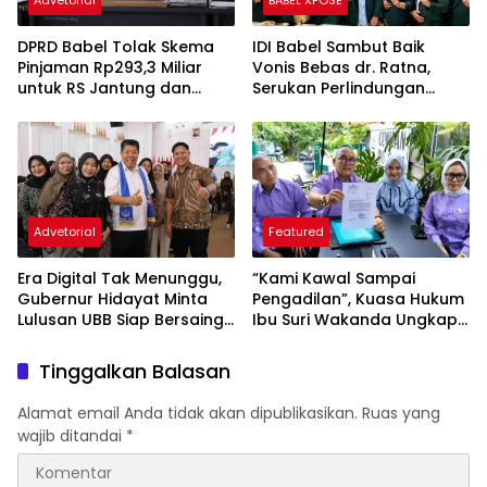
DPRD Babel Tolak Skema
IDI Babel Sambut Baik
Pinjaman Rp293,3 Miliar
Vonis Bebas dr. Ratna,
untuk RS Jantung dan
Serukan Perlindungan
Stroke, Dorong Pemprov
Hukum bagi Dokter dan
Kejar Royalti Timah
Tenaga Kesehatan
Advetorial
Featured
Era Digital Tak Menunggu,
“Kami Kawal Sampai
Gubernur Hidayat Minta
Pengadilan”, Kuasa Hukum
Lulusan UBB Siap Bersaing
Ibu Suri Wakanda Ungkap
dan Berwirausaha
Terlapor Kini Berstatus
Tersangka
Tinggalkan Balasan
Alamat email Anda tidak akan dipublikasikan.
Ruas yang
wajib ditandai
*