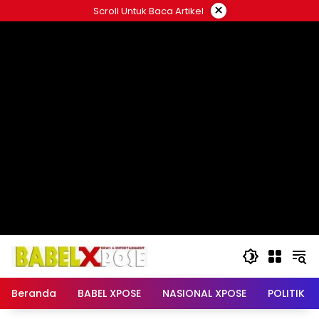
Langsung
×
Scroll Untuk Baca Artikel
ke
konten
Beranda
BABEL XPOSE
NASIONAL XPOSE
POLITIK