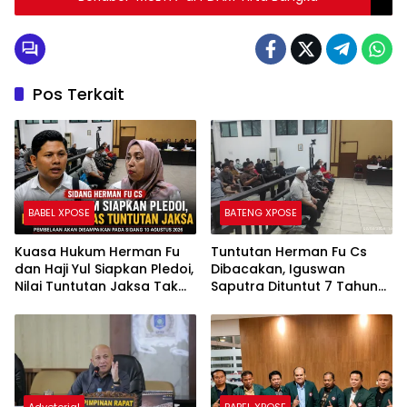
Pos Terkait
BABEL XPOSE
BATENG XPOSE
Kuasa Hukum Herman Fu
Tuntutan Herman Fu Cs
dan Haji Yul Siapkan Pledoi,
Dibacakan, Iguswan
Nilai Tuntutan Jaksa Tak
Saputra Dituntut 7 Tahun
Sesuai Fakta Persidangan
Penjara dan Uang
Pengganti Rp45 Miliar
Advetorial
BABEL XPOSE