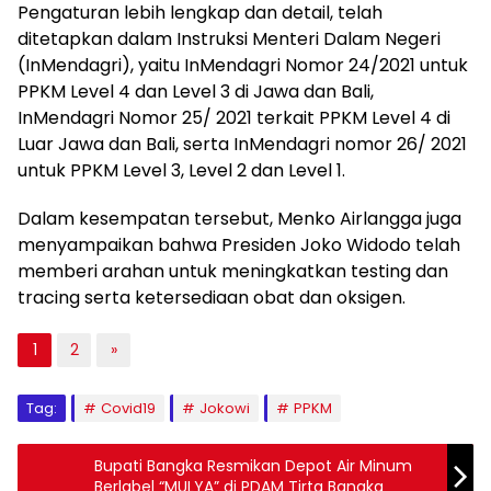
Pengaturan lebih lengkap dan detail, telah
ditetapkan dalam Instruksi Menteri Dalam Negeri
(InMendagri), yaitu InMendagri Nomor 24/2021 untuk
PPKM Level 4 dan Level 3 di Jawa dan Bali,
InMendagri Nomor 25/ 2021 terkait PPKM Level 4 di
Luar Jawa dan Bali, serta InMendagri nomor 26/ 2021
untuk PPKM Level 3, Level 2 dan Level 1.
Dalam kesempatan tersebut, Menko Airlangga juga
menyampaikan bahwa Presiden Joko Widodo telah
memberi arahan untuk meningkatkan testing dan
tracing serta ketersediaan obat dan oksigen.
1
2
»
Tag:
Covid19
Jokowi
PPKM
Bupati Bangka Resmikan Depot Air Minum
Berlabel “MULYA” di PDAM Tirta Bangka