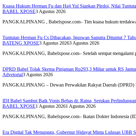
Kuasa Hukum Herman Fu dan Haji Yul Siapkan Pledoi, Nilai Tuntuta
BABEL XPOSE
3 Agustus 2026
PANGKALPINANG , Babelxpose.com– Tim kuasa hukum terdak
Tuntutan Herman Fu Cs Dibacakan, Iguswan Saputra Dituntut 7 Tah
BATENG XPOSE
3 Agustus 2026
3 Agustus 2026
PANGKALPINANG, Babelxpose.com– Setelah sempat mengalami 
DPRD Babel Tolak Skema Pinjaman Rp293,3 Miliar untuk RS Jantun
Advetorial
3 Agustus 2026
PANGKALPINANG – Dewan Perwakilan Rakyat Daerah (DPRD) 
IDI Babel Sambut Baik Vonis Bebas dr. Ratna, Serukan Perlindung
BABEL XPOSE
1 Agustus 2026
1 Agustus 2026
PANGKALPINANG, Babelxpose.com– Ikatan Dokter Indonesia (I
Era Digital Tak Menunggu, Gubernur Hidayat Minta Lulusan UBB S
Advetorial
28 Juli 2026
2 Agustus 2026