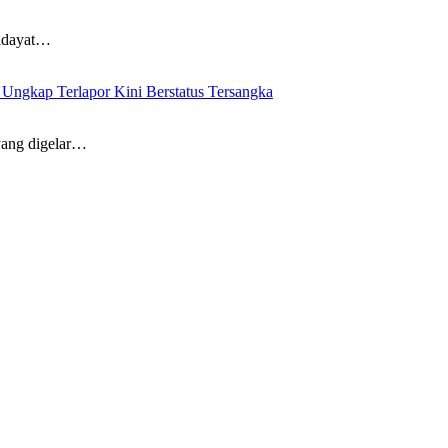
idayat…
ngkap Terlapor Kini Berstatus Tersangka
ang digelar…