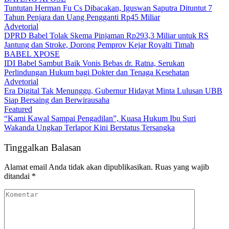
Tuntutan Herman Fu Cs Dibacakan, Iguswan Saputra Dituntut 7
Tahun Penjara dan Uang Pengganti Rp45 Miliar
Advetorial
DPRD Babel Tolak Skema Pinjaman Rp293,3 Miliar untuk RS
Jantung dan Stroke, Dorong Pemprov Kejar Royalti Timah
BABEL XPOSE
IDI Babel Sambut Baik Vonis Bebas dr. Ratna, Serukan
Perlindungan Hukum bagi Dokter dan Tenaga Kesehatan
Advetorial
Era Digital Tak Menunggu, Gubernur Hidayat Minta Lulusan UBB
Siap Bersaing dan Berwirausaha
Featured
“Kami Kawal Sampai Pengadilan”, Kuasa Hukum Ibu Suri
Wakanda Ungkap Terlapor Kini Berstatus Tersangka
Tinggalkan Balasan
Alamat email Anda tidak akan dipublikasikan.
Ruas yang wajib
ditandai
*