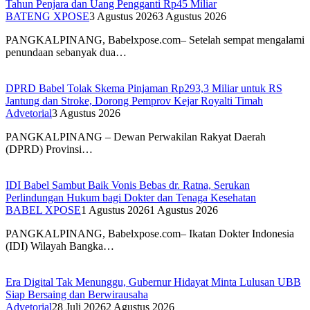
Tahun Penjara dan Uang Pengganti Rp45 Miliar
BATENG XPOSE
3 Agustus 2026
3 Agustus 2026
PANGKALPINANG, Babelxpose.com– Setelah sempat mengalami
penundaan sebanyak dua…
DPRD Babel Tolak Skema Pinjaman Rp293,3 Miliar untuk RS
Jantung dan Stroke, Dorong Pemprov Kejar Royalti Timah
Advetorial
3 Agustus 2026
PANGKALPINANG – Dewan Perwakilan Rakyat Daerah
(DPRD) Provinsi…
IDI Babel Sambut Baik Vonis Bebas dr. Ratna, Serukan
Perlindungan Hukum bagi Dokter dan Tenaga Kesehatan
BABEL XPOSE
1 Agustus 2026
1 Agustus 2026
PANGKALPINANG, Babelxpose.com– Ikatan Dokter Indonesia
(IDI) Wilayah Bangka…
Era Digital Tak Menunggu, Gubernur Hidayat Minta Lulusan UBB
Siap Bersaing dan Berwirausaha
Advetorial
28 Juli 2026
2 Agustus 2026