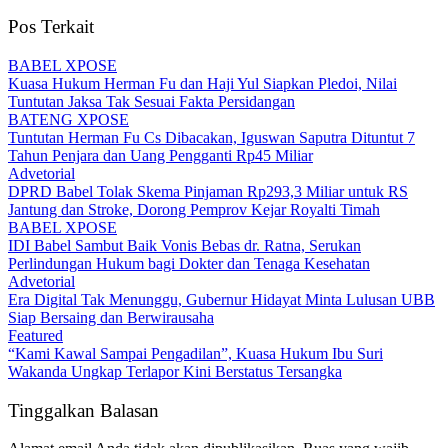
Pos Terkait
BABEL XPOSE
Kuasa Hukum Herman Fu dan Haji Yul Siapkan Pledoi, Nilai
Tuntutan Jaksa Tak Sesuai Fakta Persidangan
BATENG XPOSE
Tuntutan Herman Fu Cs Dibacakan, Iguswan Saputra Dituntut 7
Tahun Penjara dan Uang Pengganti Rp45 Miliar
Advetorial
DPRD Babel Tolak Skema Pinjaman Rp293,3 Miliar untuk RS
Jantung dan Stroke, Dorong Pemprov Kejar Royalti Timah
BABEL XPOSE
IDI Babel Sambut Baik Vonis Bebas dr. Ratna, Serukan
Perlindungan Hukum bagi Dokter dan Tenaga Kesehatan
Advetorial
Era Digital Tak Menunggu, Gubernur Hidayat Minta Lulusan UBB
Siap Bersaing dan Berwirausaha
Featured
“Kami Kawal Sampai Pengadilan”, Kuasa Hukum Ibu Suri
Wakanda Ungkap Terlapor Kini Berstatus Tersangka
Tinggalkan Balasan