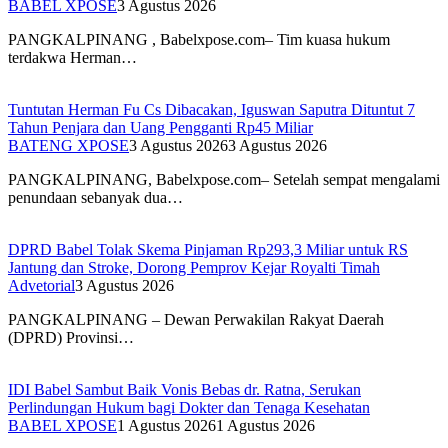
BABEL XPOSE
3 Agustus 2026
PANGKALPINANG , Babelxpose.com– Tim kuasa hukum
terdakwa Herman…
Tuntutan Herman Fu Cs Dibacakan, Iguswan Saputra Dituntut 7
Tahun Penjara dan Uang Pengganti Rp45 Miliar
BATENG XPOSE
3 Agustus 2026
3 Agustus 2026
PANGKALPINANG, Babelxpose.com– Setelah sempat mengalami
penundaan sebanyak dua…
DPRD Babel Tolak Skema Pinjaman Rp293,3 Miliar untuk RS
Jantung dan Stroke, Dorong Pemprov Kejar Royalti Timah
Advetorial
3 Agustus 2026
PANGKALPINANG – Dewan Perwakilan Rakyat Daerah
(DPRD) Provinsi…
IDI Babel Sambut Baik Vonis Bebas dr. Ratna, Serukan
Perlindungan Hukum bagi Dokter dan Tenaga Kesehatan
BABEL XPOSE
1 Agustus 2026
1 Agustus 2026