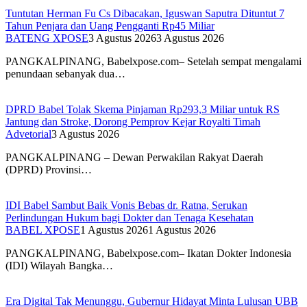
Tuntutan Herman Fu Cs Dibacakan, Iguswan Saputra Dituntut 7
Tahun Penjara dan Uang Pengganti Rp45 Miliar
BATENG XPOSE
3 Agustus 2026
3 Agustus 2026
PANGKALPINANG, Babelxpose.com– Setelah sempat mengalami
penundaan sebanyak dua…
DPRD Babel Tolak Skema Pinjaman Rp293,3 Miliar untuk RS
Jantung dan Stroke, Dorong Pemprov Kejar Royalti Timah
Advetorial
3 Agustus 2026
PANGKALPINANG – Dewan Perwakilan Rakyat Daerah
(DPRD) Provinsi…
IDI Babel Sambut Baik Vonis Bebas dr. Ratna, Serukan
Perlindungan Hukum bagi Dokter dan Tenaga Kesehatan
BABEL XPOSE
1 Agustus 2026
1 Agustus 2026
PANGKALPINANG, Babelxpose.com– Ikatan Dokter Indonesia
(IDI) Wilayah Bangka…
Era Digital Tak Menunggu, Gubernur Hidayat Minta Lulusan UBB