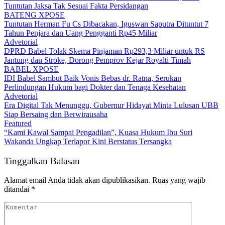
Tuntutan Jaksa Tak Sesuai Fakta Persidangan
BATENG XPOSE
Tuntutan Herman Fu Cs Dibacakan, Iguswan Saputra Dituntut 7
Tahun Penjara dan Uang Pengganti Rp45 Miliar
Advetorial
DPRD Babel Tolak Skema Pinjaman Rp293,3 Miliar untuk RS
Jantung dan Stroke, Dorong Pemprov Kejar Royalti Timah
BABEL XPOSE
IDI Babel Sambut Baik Vonis Bebas dr. Ratna, Serukan
Perlindungan Hukum bagi Dokter dan Tenaga Kesehatan
Advetorial
Era Digital Tak Menunggu, Gubernur Hidayat Minta Lulusan UBB
Siap Bersaing dan Berwirausaha
Featured
“Kami Kawal Sampai Pengadilan”, Kuasa Hukum Ibu Suri
Wakanda Ungkap Terlapor Kini Berstatus Tersangka
Tinggalkan Balasan
Alamat email Anda tidak akan dipublikasikan.
Ruas yang wajib
ditandai
*