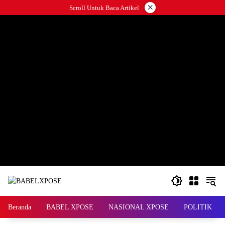
Langsung
×
Scroll Untuk Baca Artikel
ke
konten
Beranda
BABEL XPOSE
NASIONAL XPOSE
POLITIK