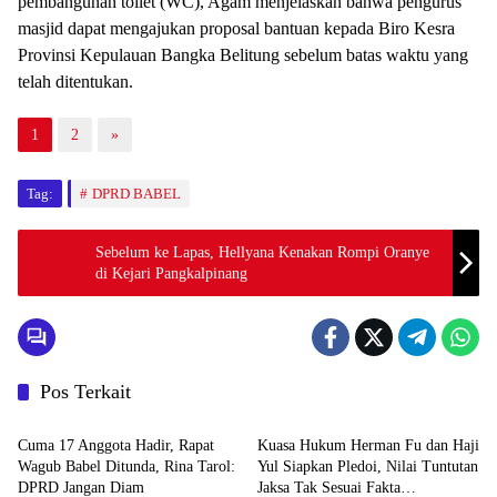
pembangunan toilet (WC), Agam menjelaskan bahwa pengurus
masjid dapat mengajukan proposal bantuan kepada Biro Kesra
Provinsi Kepulauan Bangka Belitung sebelum batas waktu yang
telah ditentukan.
1
2
»
Tag:
DPRD BABEL
Sebelum ke Lapas, Hellyana Kenakan Rompi Oranye
di Kejari Pangkalpinang
Pos Terkait
Advetorial
BABEL XPOSE
Cuma 17 Anggota Hadir, Rapat
Kuasa Hukum Herman Fu dan Haji
Wagub Babel Ditunda, Rina Tarol:
Yul Siapkan Pledoi, Nilai Tuntutan
DPRD Jangan Diam
Jaksa Tak Sesuai Fakta
Advetorial
BABEL XPOSE