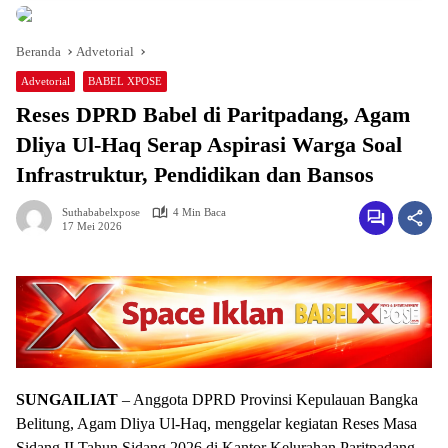
Beranda
Advetorial
Advetorial
BABEL XPOSE
Reses DPRD Babel di Paritpadang, Agam
Dliya Ul-Haq Serap Aspirasi Warga Soal
Infrastruktur, Pendidikan dan Bansos
Suthababelxpose
4 Min Baca
17 Mei 2026
SUNGAILIAT
– Anggota DPRD Provinsi Kepulauan Bangka
Belitung, Agam Dliya Ul-Haq, menggelar kegiatan Reses Masa
Sidang II Tahun Sidang 2026 di Kantor Kelurahan Paritpadang,