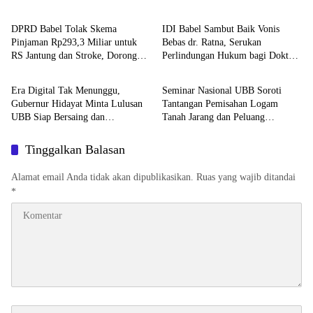
Persidangan
DPRD Babel Tolak Skema
IDI Babel Sambut Baik Vonis
Pinjaman Rp293,3 Miliar untuk
Bebas dr. Ratna, Serukan
RS Jantung dan Stroke, Dorong
Perlindungan Hukum bagi Dokter
Advetorial
Advetorial
Pemprov Kejar Royalti Timah
dan Tenaga Kesehatan
Era Digital Tak Menunggu,
Seminar Nasional UBB Soroti
Gubernur Hidayat Minta Lulusan
Tantangan Pemisahan Logam
UBB Siap Bersaing dan
Tanah Jarang dan Peluang
Berwirausaha
Hilirisasi Mineral Strategis
Tinggalkan Balasan
Alamat email Anda tidak akan dipublikasikan.
Ruas yang wajib ditandai
*