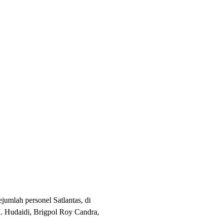
sejumlah personel Satlantas, di
. Hudaidi, Brigpol Roy Candra,
A., dan Bripda Sulthan Ramiz R.