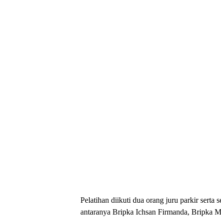
Pelatihan diikuti dua orang juru parkir serta 
antaranya Bripka Ichsan Firmanda, Bripka M
Brigpol A. Rizaldi A., Bripda Andrea Rizki 