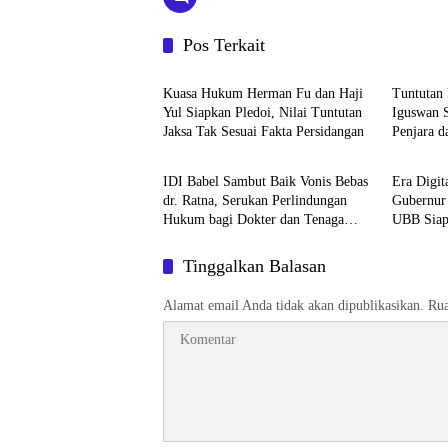
Pos Terkait
BABEL XPOSE
BATEN
Kuasa Hukum Herman Fu dan Haji
Tuntutan
Yul Siapkan Pledoi, Nilai Tuntutan
Iguswan S
Jaksa Tak Sesuai Fakta Persidangan
Penjara 
BABEL XPOSE
Advetori
Miliar
IDI Babel Sambut Baik Vonis Bebas
Era Digi
dr. Ratna, Serukan Perlindungan
Gubernur
Hukum bagi Dokter dan Tenaga
UBB Siap
Kesehatan
Berwirau
Tinggalkan Balasan
Alamat email Anda tidak akan dipublikasikan.
Rua