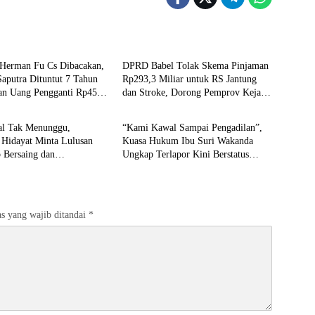
G XPOSE
Advetorial
 Herman Fu Cs Dibacakan,
DPRD Babel Tolak Skema Pinjaman
aputra Dituntut 7 Tahun
Rp293,3 Miliar untuk RS Jantung
dan Uang Pengganti Rp45
dan Stroke, Dorong Pemprov Kejar
al
Featured
Royalti Timah
tal Tak Menunggu,
“Kami Kawal Sampai Pengadilan”,
 Hidayat Minta Lulusan
Kuasa Hukum Ibu Suri Wakanda
 Bersaing dan
Ungkap Terlapor Kini Berstatus
saha
Tersangka
s yang wajib ditandai
*