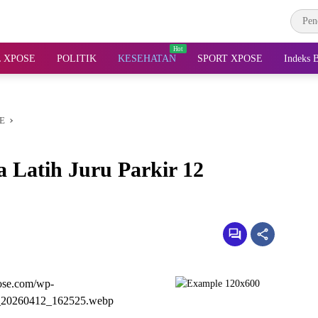
 XPOSE
POLITIK
KESEHATAN
SPORT XPOSE
Indeks B
E
a Latih Juru Parkir 12