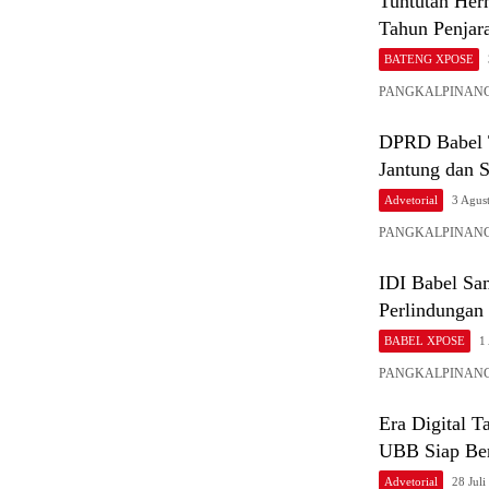
Tahun Penjar
BATENG XPOSE
PANGKALPINANG, Ba
DPRD Babel T
Jantung dan 
Advetorial
3 Agus
PANGKALPINANG – 
IDI Babel Sa
Perlindungan
BABEL XPOSE
1
PANGKALPINANG, Ba
Era Digital 
UBB Siap Ber
Advetorial
28 Juli