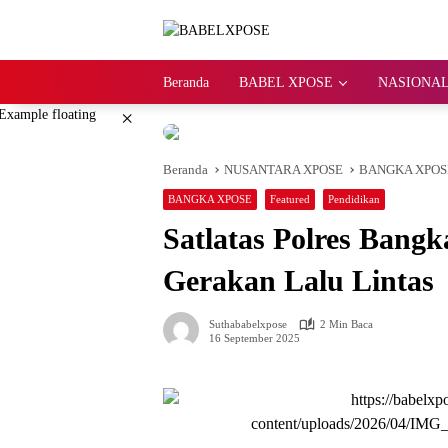
Langsung
ke
konten
Beranda
BABEL XPOSE
NASIONAL
×
Beranda
NUSANTARA XPOSE
BANGKA XPOS
BANGKA XPOSE
Featured
Pendidikan
Satlatas Polres Bangk
Gerakan Lalu Lintas
Suthababelxpose
2 Min Baca
16 September 2025