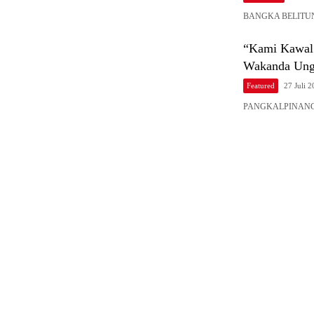
BANGKA BELITUNG –
“Kami Kawal 
Wakanda Ungk
Featured
27 Juli 
PANGKALPINANG, Ba