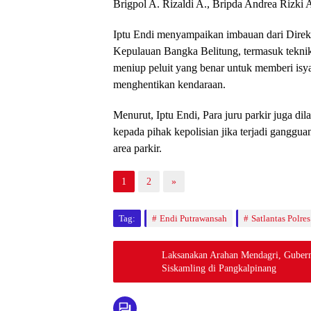
Iptu Endi menyampaikan imbauan dari Direkto
Kepulauan Bangka Belitung, termasuk teknik
meniup peluit yang benar untuk memberi isya
menghentikan kendaraan.
Menurut, Iptu Endi, Para juru parkir juga d
kepada pihak kepolisian jika terjadi gangguan
area parkir.
1
2
»
Tag:
Endi Putrawansah
Satlantas Polre
Laksanakan Arahan Mendagri, Gubern
Siskamling di Pangkalpinang