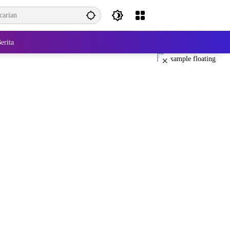
erita
×