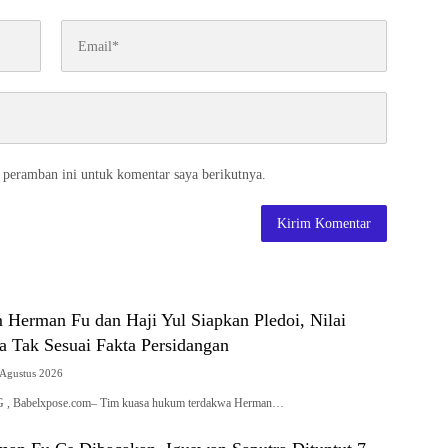
 peramban ini untuk komentar saya berikutnya.
Herman Fu dan Haji Yul Siapkan Pledoi, Nilai
a Tak Sesuai Fakta Persidangan
 Agustus 2026
Babelxpose.com– Tim kuasa hukum terdakwa Herman…
man Fu Cs Dibacakan, Iguswan Saputra Dituntut 7