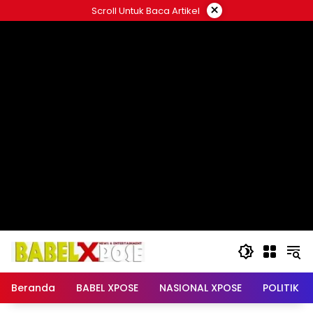
Langsung
×
Scroll Untuk Baca Artikel
ke
konten
Beranda
BABEL XPOSE
NASIONAL XPOSE
POLITIK