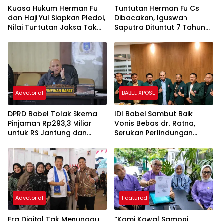
Sesuai Fakta Persidangan
Penjara dan Uang
Pengganti Rp45 Miliar
Advetorial
BABEL XPOSE
DPRD Babel Tolak Skema
IDI Babel Sambut Baik
Pinjaman Rp293,3 Miliar
Vonis Bebas dr. Ratna,
untuk RS Jantung dan
Serukan Perlindungan
Stroke, Dorong Pemprov
Hukum bagi Dokter dan
Kejar Royalti Timah
Tenaga Kesehatan
Advetorial
Featured
Era Digital Tak Menunggu,
“Kami Kawal Sampai
Gubernur Hidayat Minta
Pengadilan”, Kuasa Hukum
Lulusan UBB Siap Bersaing
Ibu Suri Wakanda Ungkap
dan Berwirausaha
Terlapor Kini Berstatus