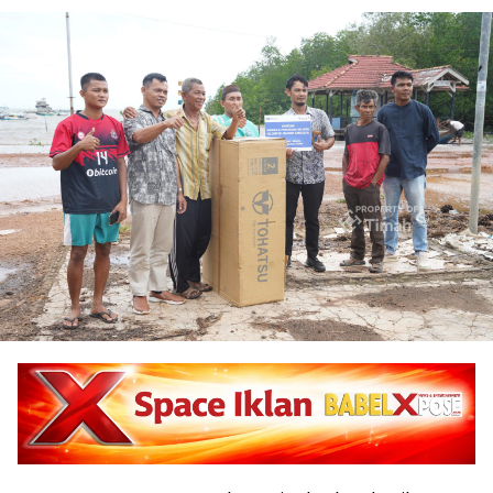
BANGKA BARAT
— Untuk meningkatkan hasil
tangkapan nelayan, PT Timah menyerahkan
bantuan kepada Kelompok Nelayan Sanggedu, Desa