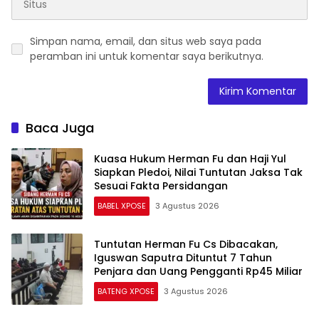
peramban ini untuk komentar saya berikutnya.
Baca Juga
Kuasa Hukum Herman Fu dan Haji Yul
Siapkan Pledoi, Nilai Tuntutan Jaksa Tak
Sesuai Fakta Persidangan
BABEL XPOSE
3 Agustus 2026
Tuntutan Herman Fu Cs Dibacakan,
Iguswan Saputra Dituntut 7 Tahun
Penjara dan Uang Pengganti Rp45 Miliar
BATENG XPOSE
3 Agustus 2026
DPRD Babel Tolak Skema Pinjaman
Rp293,3 Miliar untuk RS Jantung dan
Stroke, Dorong Pemprov Kejar Royalti