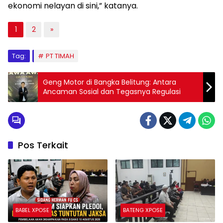
Tag:
PT TIMAH
Geng Motor di Bangka Belitung: Antara
Ancaman Sosial dan Tegasnya Regulasi
Pos Terkait
BABEL XPOSE
BATENG XPOSE
Kuasa Hukum Herman Fu
Tuntutan Herman Fu Cs
dan Haji Yul Siapkan Pledoi,
Dibacakan, Iguswan
Nilai Tuntutan Jaksa Tak
Saputra Dituntut 7 Tahun