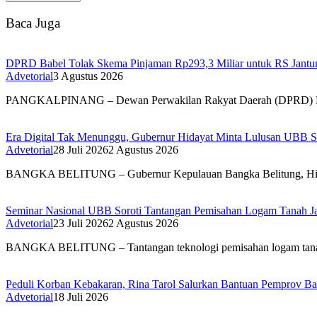
Baca Juga
DPRD Babel Tolak Skema Pinjaman Rp293,3 Miliar untuk RS Jantun
Advetorial
3 Agustus 2026
PANGKALPINANG – Dewan Perwakilan Rakyat Daerah (DPRD) 
Era Digital Tak Menunggu, Gubernur Hidayat Minta Lulusan UBB S
Advetorial
28 Juli 2026
2 Agustus 2026
BANGKA BELITUNG – Gubernur Kepulauan Bangka Belitung, H
Seminar Nasional UBB Soroti Tantangan Pemisahan Logam Tanah Jaran
Advetorial
23 Juli 2026
2 Agustus 2026
BANGKA BELITUNG – Tantangan teknologi pemisahan logam ta
Peduli Korban Kebakaran, Rina Tarol Salurkan Bantuan Pemprov Ba
Advetorial
18 Juli 2026