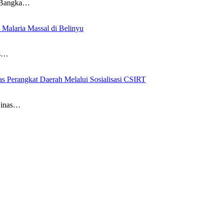
 Bangka…
alaria Massal di Belinyu
as…
s Perangkat Daerah Melalui Sosialisasi CSIRT
Dinas…