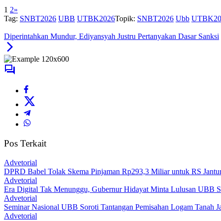
Ia menambahkan, kelancaran pelaksanaan ujian tidak terlepas dari kesia
1
2
»
Tag:
SNBT2026
UBB
UTBK2026
Topik:
SNBT2026
Ubb
UTBK20
Diperintahkan Mundur, Ediyansyah Justru Pertanyakan Dasar Sanksi
Pos Terkait
Advetorial
DPRD Babel Tolak Skema Pinjaman Rp293,3 Miliar untuk RS Jantun
Advetorial
Era Digital Tak Menunggu, Gubernur Hidayat Minta Lulusan UBB S
Advetorial
Seminar Nasional UBB Soroti Tantangan Pemisahan Logam Tanah Jaran