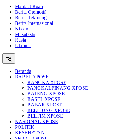
Manfaat Buah
Berita Otomotif
Berita Teknologi
Berita Internasional
Nissan
Mitsubishi
Rusia
Ukraina
Beranda
BABEL XPOSE
BANGKA XPOSE
PANGKALPINANG XPOSE
BATENG XPOSE
BASEL XPOSE
BABAR XPOSE
BELITUNG XPOSE
BELTIM XPOSE
NASIONAL XPOSE
POLITIK
KESEHATAN
SPORT XPOSE