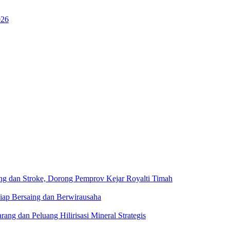
pan infrastruktur serta sinergi seluruh panitia.
26
g dan Stroke, Dorong Pemprov Kejar Royalti Timah
iap Bersaing dan Berwirausaha
g dan Peluang Hilirisasi Mineral Strategis