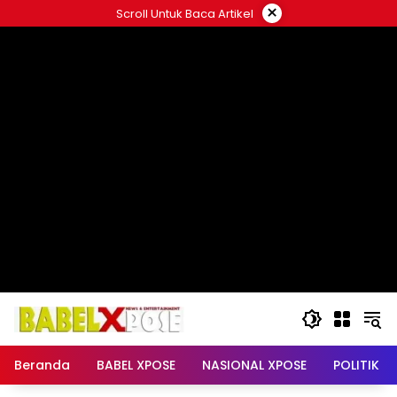
Langsung
×
Scroll Untuk Baca Artikel
ke
konten
Beranda
BABEL XPOSE
NASIONAL XPOSE
POLITIK