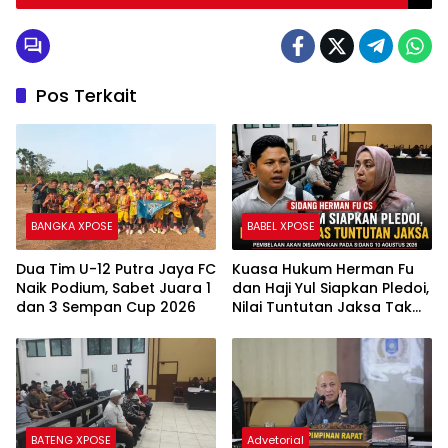
Percepat Pemulihan Gangguan PLN di Pulau
Bangka, Ratusan Personil Kerja 24 Jam
Pos Terkait
BANGKA XPOSE
BABEL XPOSE
Dua Tim U-12 Putra Jaya FC
Kuasa Hukum Herman Fu
Naik Podium, Sabet Juara 1
dan Haji Yul Siapkan Pledoi,
dan 3 Sempan Cup 2026
Nilai Tuntutan Jaksa Tak
Sesuai Fakta Persidangan