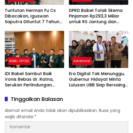
BATENG XPOSE
Advetorial
Tuntutan Herman Fu Cs
DPRD Babel Tolak Skema
Dibacakan, Iguswan
Pinjaman Rp293,3 Miliar
Saputra Dituntut 7 Tahun
untuk RS Jantung dan
Penjara dan Uang
Stroke, Dorong Pemprov
Pengganti Rp45 Miliar
Kejar Royalti Timah
BABEL XPOSE
Advetorial
IDI Babel Sambut Baik
Era Digital Tak Menunggu,
Vonis Bebas dr. Ratna,
Gubernur Hidayat Minta
Serukan Perlindungan
Lulusan UBB Siap Bersaing
Hukum bagi Dokter dan
dan Berwirausaha
Tenaga Kesehatan
Tinggalkan Balasan
Alamat email Anda tidak akan dipublikasikan.
Ruas yang