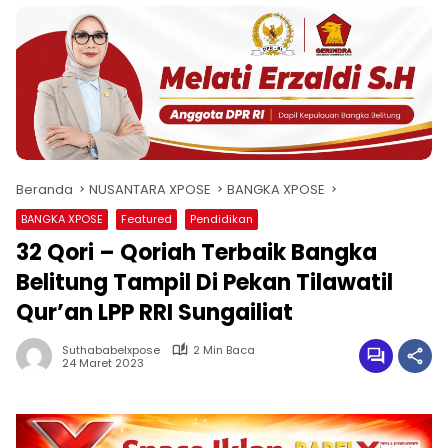
Beranda
NUSANTARA XPOSE
BANGKA XPOSE
BANGKA XPOSE
Featured
Pendidikan
32 Qori – Qoriah Terbaik Bangka
Belitung Tampil Di Pekan Tilawatil
Qur’an LPP RRI Sungailiat
Suthababelxpose
2 Min Baca
24 Maret 2023