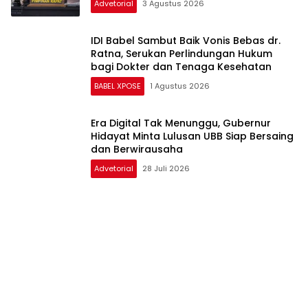
DPRD Babel Tolak Skema Pinjaman
Rp293,3 Miliar untuk RS Jantung dan
Stroke, Dorong Pemprov Kejar Royalti
Timah
Advetorial
3 Agustus 2026
IDI Babel Sambut Baik Vonis Bebas dr.
Ratna, Serukan Perlindungan Hukum
bagi Dokter dan Tenaga Kesehatan
BABEL XPOSE
1 Agustus 2026
Era Digital Tak Menunggu, Gubernur
Hidayat Minta Lulusan UBB Siap Bersaing
dan Berwirausaha
Advetorial
28 Juli 2026