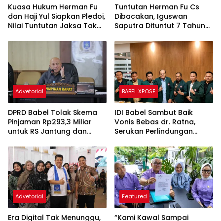
Kuasa Hukum Herman Fu
Tuntutan Herman Fu Cs
dan Haji Yul Siapkan Pledoi,
Dibacakan, Iguswan
Nilai Tuntutan Jaksa Tak
Saputra Dituntut 7 Tahun
Sesuai Fakta Persidangan
Penjara dan Uang
Pengganti Rp45 Miliar
Advetorial
BABEL XPOSE
DPRD Babel Tolak Skema
IDI Babel Sambut Baik
Pinjaman Rp293,3 Miliar
Vonis Bebas dr. Ratna,
untuk RS Jantung dan
Serukan Perlindungan
Stroke, Dorong Pemprov
Hukum bagi Dokter dan
Kejar Royalti Timah
Tenaga Kesehatan
Advetorial
Featured
Era Digital Tak Menunggu,
“Kami Kawal Sampai