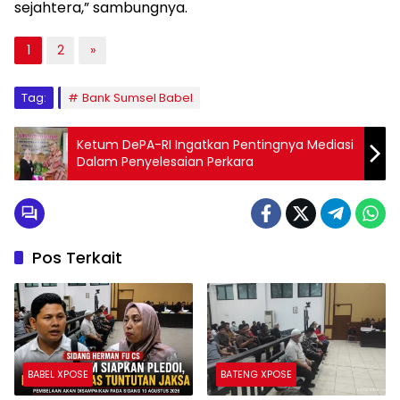
sejahtera,” sambungnya.
1
2
»
Tag:
Bank Sumsel Babel
Ketum DePA-RI Ingatkan Pentingnya Mediasi
Dalam Penyelesaian Perkara
Pos Terkait
BABEL XPOSE
BATENG XPOSE