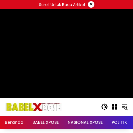
Langsung
×
Scroll Untuk Baca Artikel
ke
konten
Beranda
BABEL XPOSE
NASIONAL XPOSE
POLITIK