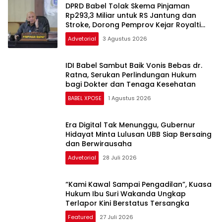
DPRD Babel Tolak Skema Pinjaman
Rp293,3 Miliar untuk RS Jantung dan
Stroke, Dorong Pemprov Kejar Royalti
Timah
Advetorial
3 Agustus 2026
IDI Babel Sambut Baik Vonis Bebas dr.
Ratna, Serukan Perlindungan Hukum
bagi Dokter dan Tenaga Kesehatan
BABEL XPOSE
1 Agustus 2026
Era Digital Tak Menunggu, Gubernur
Hidayat Minta Lulusan UBB Siap Bersaing
dan Berwirausaha
Advetorial
28 Juli 2026
“Kami Kawal Sampai Pengadilan”, Kuasa
Hukum Ibu Suri Wakanda Ungkap
Terlapor Kini Berstatus Tersangka
Featured
27 Juli 2026