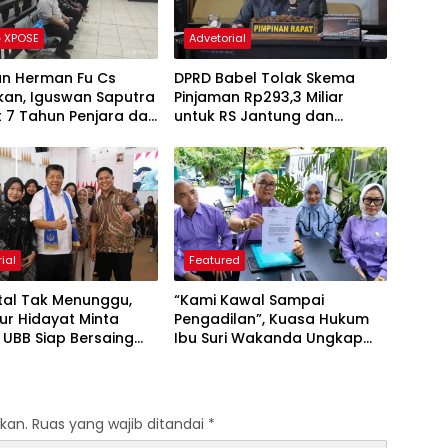
 XPOSE
Advetorial
an Herman Fu Cs
DPRD Babel Tolak Skema
kan, Iguswan Saputra
Pinjaman Rp293,3 Miliar
t 7 Tahun Penjara dan
untuk RS Jantung dan
ngganti Rp45 Miliar
Stroke, Dorong Pemprov
Kejar Royalti Timah
ial
Featured