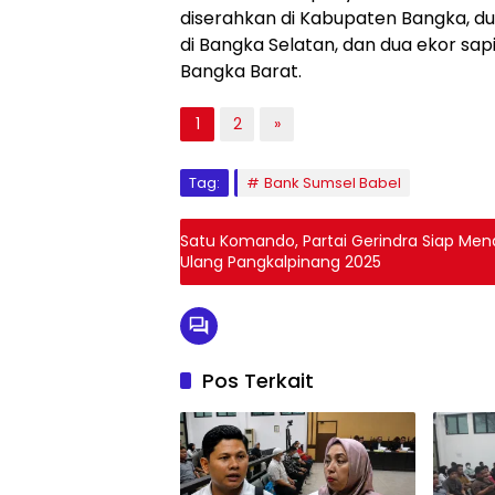
meningkatkan kenyamanan pelaku 
Sementara di Kabupaten Belitung T
untuk rehabilitasi tugu warung kopi 
sekaligus ruang interaksi sosial mas
Kepedulian Bank Sumsel Babel terha
tercermin dari penyaluran bantuan 
diserahkan di Kabupaten Bangka, du
di Bangka Selatan, dan dua ekor sap
Bangka Barat.
1
2
»
Tag:
Bank Sumsel Babel
Satu Komando, Partai Gerindra Siap Mena
Ulang Pangkalpinang 2025