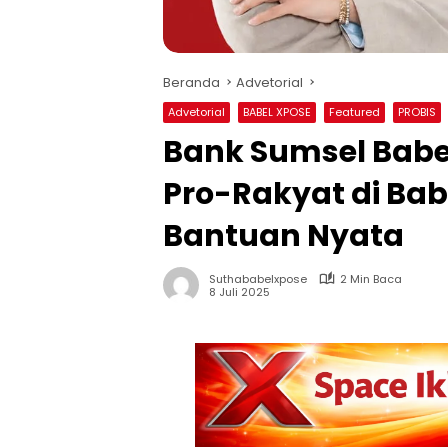
Beranda
Advetorial
Advetorial
BABEL XPOSE
Featured
PROBIS
Bank Sumsel Babe
Pro-Rakyat di Bab
Bantuan Nyata
Suthababelxpose
2 Min Baca