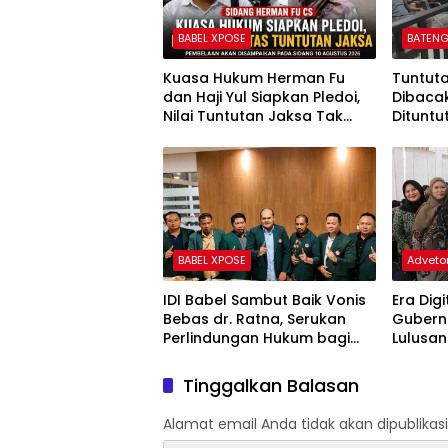
Pos Terkait
BABEL XPOSE
BATENG
Kuasa Hukum Herman Fu
Tuntut
dan Haji Yul Siapkan Pledoi,
Dibaca
Nilai Tuntutan Jaksa Tak
Dituntu
Sesuai Fakta Persidangan
Uang Pe
BABEL XPOSE
Advetor