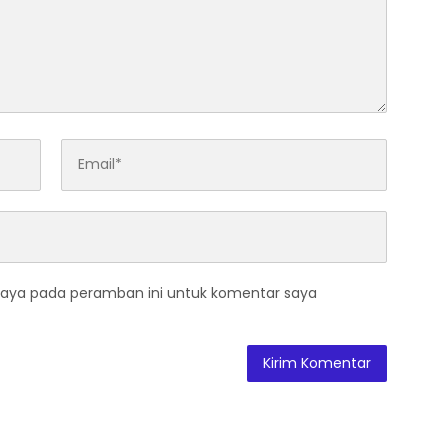
ital Tak Menunggu,
“Kami Kawal Sampai
ur Hidayat Minta
Pengadilan”, Kuasa Hukum
 UBB Siap Bersaing
Ibu Suri Wakanda Ungkap
rwirausaha
Terlapor Kini Berstatus
Tersangka
kan.
Ruas yang wajib ditandai
*