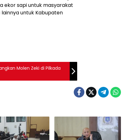
UMKM dan pengunjung.
imur, bantuan CSR diarahkan
yang menjadi ikon lokal
yarakat.
dap nilai-nilai keagamaan
hewan kurban. Satu ekor sapi
a ekor sapi untuk masyarakat
i lainnya untuk Kabupaten
ngkan Molen Zeki di Pilkada