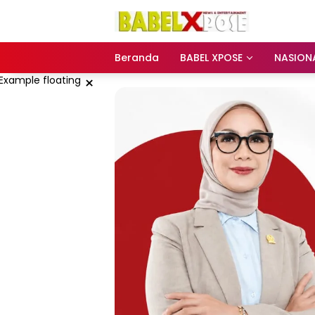
Langsung
ke
konten
Beranda
BABEL XPOSE
NASION
×