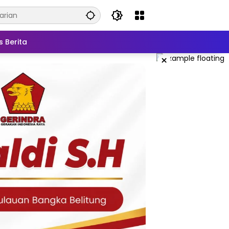
s Berita
×