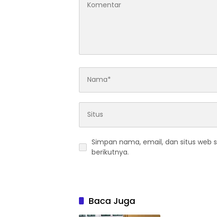
IDI Babel Sambut Baik Vonis
Era Dig
Bebas dr. Ratna, Serukan
Gubern
Perlindungan Hukum bagi
Lulusan
Dokter dan Tenaga
dan Be
Kesehatan
Tinggalkan Balasan
Alamat email Anda tidak akan dipublikasi