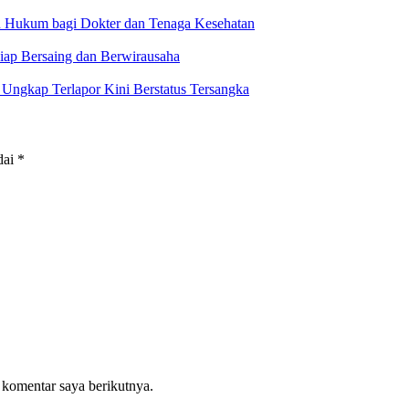
g dan Stroke, Dorong Pemprov Kejar Royalti Timah
an Hukum bagi Dokter dan Tenaga Kesehatan
iap Bersaing dan Berwirausaha
ngkap Terlapor Kini Berstatus Tersangka
dai
*
 komentar saya berikutnya.