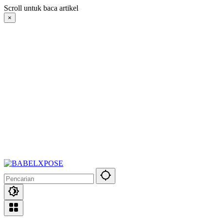
Langsung
Scroll untuk baca artikel
ke
×
konten