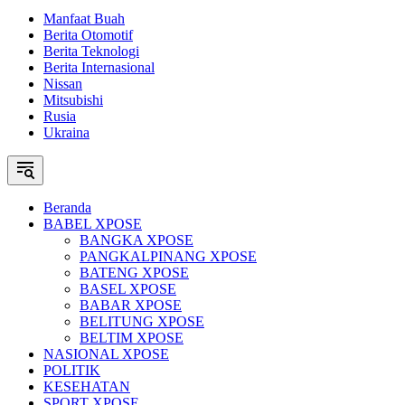
Manfaat Buah
Berita Otomotif
Berita Teknologi
Berita Internasional
Nissan
Mitsubishi
Rusia
Ukraina
Beranda
BABEL XPOSE
BANGKA XPOSE
PANGKALPINANG XPOSE
BATENG XPOSE
BASEL XPOSE
BABAR XPOSE
BELITUNG XPOSE
BELTIM XPOSE
NASIONAL XPOSE
POLITIK
KESEHATAN
SPORT XPOSE