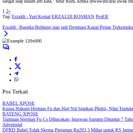
“Paslon 01 Erzaldi-Yuri, melihat bahwa apa yang disampaikan tadi ba
sangat siap dalam arti kata,” tutur Rudi, ketika diwawancarai awak me
1
2
»
Tag:
Erzaldi - Yuri Kemal
ERZALDI ROSMAN
ProER
Erzaldi : Bangka Belitung siap jadi Destinasi Kapal Pesiar Terkemuka 
Pos Terkait
BABEL XPOSE
Kuasa Hukum Herman Fu dan Haji Yul Siapkan Pledoi, Nilai Tuntuta
BATENG XPOSE
Tuntutan Herman Fu Cs Dibacakan, Iguswan Saputra Dituntut 7 Tah
Advetorial