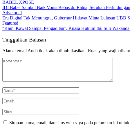
DPRD Babel Tolak Skema Pinjaman Rp293,3 Miliar untuk RS Jantun
BABEL XPOSE
IDI Babel Sambut Baik Vonis Bebas dr. Ratna, Serukan Perlindung
Advetorial
Era Digital Tak Menunggu, Gubernur Hidayat Minta Lulusan UBB S
Featured
“Kami Kawal Sampai Pengadilan”, Kuasa Hukum Ibu Suri Wakanda U
Tinggalkan Balasan
Alamat email Anda tidak akan dipublikasikan.
Ruas yang wajib ditan
Simpan nama, email, dan situs web saya pada peramban ini untuk