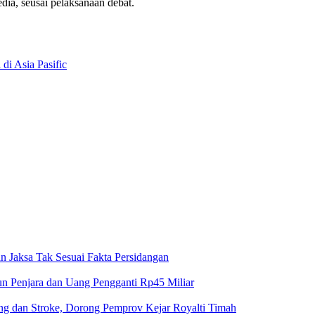
hwa sangat komit dan by data, bukan berita yang (Paslon-red) kedua ti
dia, seusai pelaksanaan debat.
di Asia Pasific
n Jaksa Tak Sesuai Fakta Persidangan
un Penjara dan Uang Pengganti Rp45 Miliar