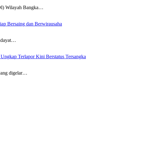
DI) Wilayah Bangka…
iap Bersaing dan Berwirausaha
idayat…
ngkap Terlapor Kini Berstatus Tersangka
ang digelar…