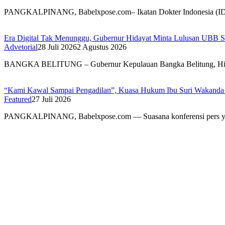
BABEL XPOSE
1 Agustus 2026
1 Agustus 2026
PANGKALPINANG, Babelxpose.com– Ikatan Dokter Indonesia (I
Era Digital Tak Menunggu, Gubernur Hidayat Minta Lulusan UBB S
Advetorial
28 Juli 2026
2 Agustus 2026
BANGKA BELITUNG – Gubernur Kepulauan Bangka Belitung, H
“Kami Kawal Sampai Pengadilan”, Kuasa Hukum Ibu Suri Wakanda U
Featured
27 Juli 2026
PANGKALPINANG, Babelxpose.com — Suasana konferensi pers y