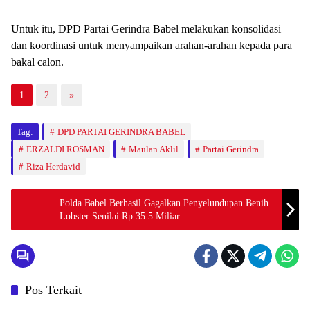
Untuk itu, DPD Partai Gerindra Babel melakukan konsolidasi
dan koordinasi untuk menyampaikan arahan-arahan kepada para
bakal calon.
1
2
»
Tag:
DPD PARTAI GERINDRA BABEL
ERZALDI ROSMAN
Maulan Aklil
Partai Gerindra
Riza Herdavid
Polda Babel Berhasil Gagalkan Penyelundupan Benih
Lobster Senilai Rp 35.5 Miliar
Pos Terkait
BABEL XPOSE
BATENG XPOSE