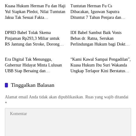
Kuasa Hukum Herman Fu dan Haji
Tuntutan Herman Fu Cs
Yul Siapkan Pledoi, Nilai Tuntutan
Dibacakan, Iguswan Saputra
Jaksa Tak Sesuai Fakta
Dituntut 7 Tahun Penjara dan
Advetorial
BABEL XPOSE
Persidangan
Uang Pengganti Rp45 Miliar
DPRD Babel Tolak Skema
IDI Babel Sambut Baik Vonis
Pinjaman Rp293,3 Miliar untuk
Bebas dr. Ratna, Serukan
RS Jantung dan Stroke, Dorong
Perlindungan Hukum bagi Dokter
Advetorial
Featured
Pemprov Kejar Royalti Timah
dan Tenaga Kesehatan
Era Digital Tak Menunggu,
“Kami Kawal Sampai Pengadilan”,
Gubernur Hidayat Minta Lulusan
Kuasa Hukum Ibu Suri Wakanda
UBB Siap Bersaing dan
Ungkap Terlapor Kini Berstatus
Berwirausaha
Tersangka
Tinggalkan Balasan
Alamat email Anda tidak akan dipublikasikan.
Ruas yang wajib ditandai
*