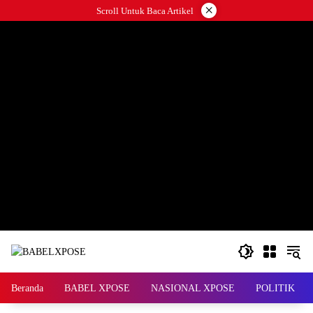
Langsung
×
Scroll Untuk Baca Artikel
ke
konten
Beranda
BABEL XPOSE
NASIONAL XPOSE
POLITIK