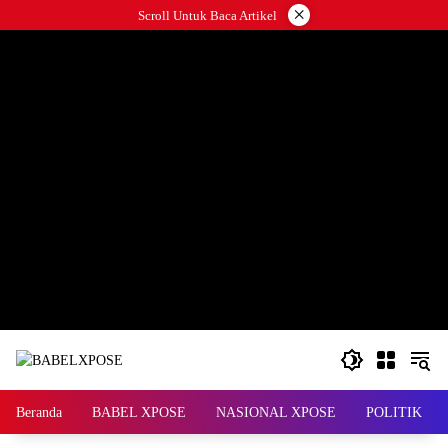
Langsung
×
Scroll Untuk Baca Artikel
ke
konten
Beranda
BABEL XPOSE
NASIONAL XPOSE
POLITIK