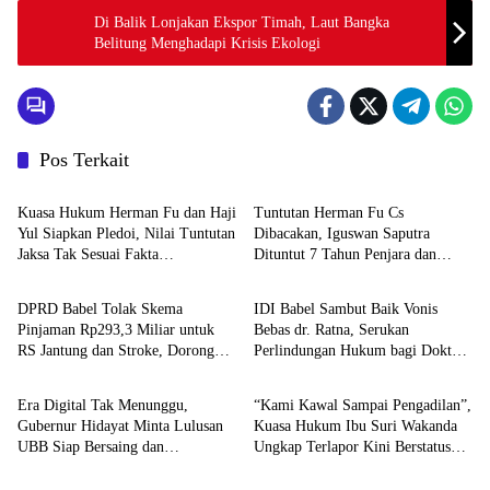
Di Balik Lonjakan Ekspor Timah, Laut Bangka
Belitung Menghadapi Krisis Ekologi
Pos Terkait
BABEL XPOSE
BATENG XPOSE
Kuasa Hukum Herman Fu dan Haji
Tuntutan Herman Fu Cs
Yul Siapkan Pledoi, Nilai Tuntutan
Dibacakan, Iguswan Saputra
Jaksa Tak Sesuai Fakta
Dituntut 7 Tahun Penjara dan
Advetorial
BABEL XPOSE
Persidangan
Uang Pengganti Rp45 Miliar
DPRD Babel Tolak Skema
IDI Babel Sambut Baik Vonis
Pinjaman Rp293,3 Miliar untuk
Bebas dr. Ratna, Serukan
RS Jantung dan Stroke, Dorong
Perlindungan Hukum bagi Dokter
Advetorial
Featured
Pemprov Kejar Royalti Timah
dan Tenaga Kesehatan
Era Digital Tak Menunggu,
“Kami Kawal Sampai Pengadilan”,
Gubernur Hidayat Minta Lulusan
Kuasa Hukum Ibu Suri Wakanda
UBB Siap Bersaing dan
Ungkap Terlapor Kini Berstatus
Berwirausaha
Tersangka
Tinggalkan Balasan