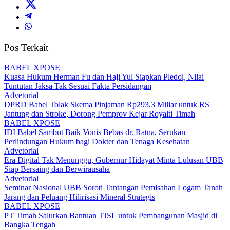
Pos Terkait
BABEL XPOSE
Kuasa Hukum Herman Fu dan Haji Yul Siapkan Pledoi, Nilai
Tuntutan Jaksa Tak Sesuai Fakta Persidangan
Advetorial
DPRD Babel Tolak Skema Pinjaman Rp293,3 Miliar untuk RS
Jantung dan Stroke, Dorong Pemprov Kejar Royalti Timah
BABEL XPOSE
IDI Babel Sambut Baik Vonis Bebas dr. Ratna, Serukan
Perlindungan Hukum bagi Dokter dan Tenaga Kesehatan
Advetorial
Era Digital Tak Menunggu, Gubernur Hidayat Minta Lulusan UBB
Siap Bersaing dan Berwirausaha
Advetorial
Seminar Nasional UBB Soroti Tantangan Pemisahan Logam Tanah
Jarang dan Peluang Hilirisasi Mineral Strategis
BABEL XPOSE
PT Timah Salurkan Bantuan TJSL untuk Pembangunan Masjid di
Bangka Tengah