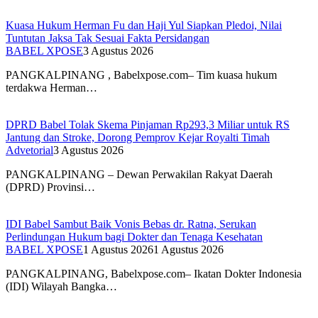
Kuasa Hukum Herman Fu dan Haji Yul Siapkan Pledoi, Nilai
Tuntutan Jaksa Tak Sesuai Fakta Persidangan
BABEL XPOSE
3 Agustus 2026
PANGKALPINANG , Babelxpose.com– Tim kuasa hukum
terdakwa Herman…
DPRD Babel Tolak Skema Pinjaman Rp293,3 Miliar untuk RS
Jantung dan Stroke, Dorong Pemprov Kejar Royalti Timah
Advetorial
3 Agustus 2026
PANGKALPINANG – Dewan Perwakilan Rakyat Daerah
(DPRD) Provinsi…
IDI Babel Sambut Baik Vonis Bebas dr. Ratna, Serukan
Perlindungan Hukum bagi Dokter dan Tenaga Kesehatan
BABEL XPOSE
1 Agustus 2026
1 Agustus 2026
PANGKALPINANG, Babelxpose.com– Ikatan Dokter Indonesia
(IDI) Wilayah Bangka…