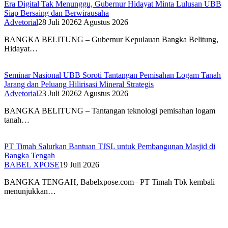
Era Digital Tak Menunggu, Gubernur Hidayat Minta Lulusan UBB
Siap Bersaing dan Berwirausaha
Advetorial
28 Juli 2026
2 Agustus 2026
BANGKA BELITUNG – Gubernur Kepulauan Bangka Belitung,
Hidayat…
Seminar Nasional UBB Soroti Tantangan Pemisahan Logam Tanah
Jarang dan Peluang Hilirisasi Mineral Strategis
Advetorial
23 Juli 2026
2 Agustus 2026
BANGKA BELITUNG – Tantangan teknologi pemisahan logam
tanah…
PT Timah Salurkan Bantuan TJSL untuk Pembangunan Masjid di
Bangka Tengah
BABEL XPOSE
19 Juli 2026
BANGKA TENGAH, Babelxpose.com– PT Timah Tbk kembali
menunjukkan…