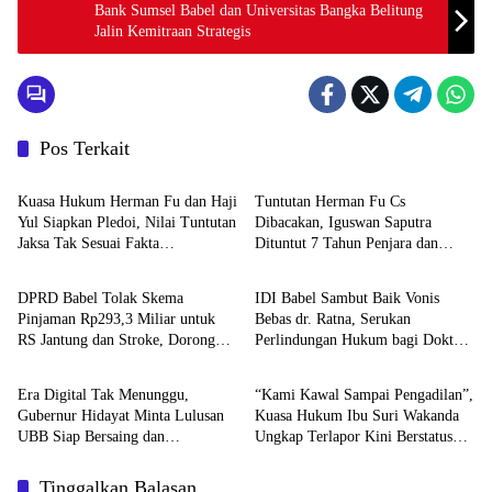
Bank Sumsel Babel dan Universitas Bangka Belitung
Jalin Kemitraan Strategis
Pos Terkait
BABEL XPOSE
BATENG XPOSE
Kuasa Hukum Herman Fu dan Haji
Tuntutan Herman Fu Cs
Yul Siapkan Pledoi, Nilai Tuntutan
Dibacakan, Iguswan Saputra
Jaksa Tak Sesuai Fakta
Dituntut 7 Tahun Penjara dan
Advetorial
BABEL XPOSE
Persidangan
Uang Pengganti Rp45 Miliar
DPRD Babel Tolak Skema
IDI Babel Sambut Baik Vonis
Pinjaman Rp293,3 Miliar untuk
Bebas dr. Ratna, Serukan
RS Jantung dan Stroke, Dorong
Perlindungan Hukum bagi Dokter
Advetorial
Featured
Pemprov Kejar Royalti Timah
dan Tenaga Kesehatan
Era Digital Tak Menunggu,
“Kami Kawal Sampai Pengadilan”,
Gubernur Hidayat Minta Lulusan
Kuasa Hukum Ibu Suri Wakanda
UBB Siap Bersaing dan
Ungkap Terlapor Kini Berstatus
Berwirausaha
Tersangka