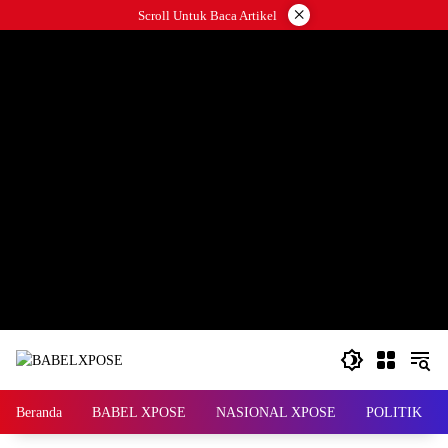
Langsung
×
Scroll Untuk Baca Artikel
ke
konten
Beranda
BABEL XPOSE
NASIONAL XPOSE
POLITIK