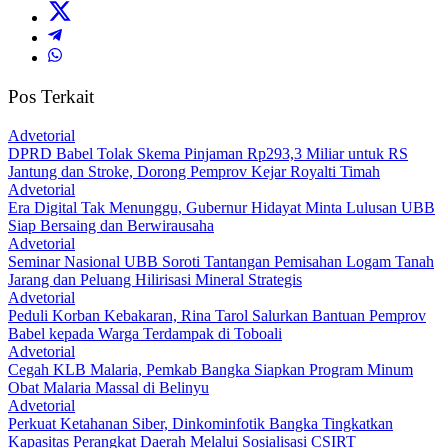
Pos Terkait
Advetorial
DPRD Babel Tolak Skema Pinjaman Rp293,3 Miliar untuk RS
Jantung dan Stroke, Dorong Pemprov Kejar Royalti Timah
Advetorial
Era Digital Tak Menunggu, Gubernur Hidayat Minta Lulusan UBB
Siap Bersaing dan Berwirausaha
Advetorial
Seminar Nasional UBB Soroti Tantangan Pemisahan Logam Tanah
Jarang dan Peluang Hilirisasi Mineral Strategis
Advetorial
Peduli Korban Kebakaran, Rina Tarol Salurkan Bantuan Pemprov
Babel kepada Warga Terdampak di Toboali
Advetorial
Cegah KLB Malaria, Pemkab Bangka Siapkan Program Minum
Obat Malaria Massal di Belinyu
Advetorial
Perkuat Ketahanan Siber, Dinkominfotik Bangka Tingkatkan
Kapasitas Perangkat Daerah Melalui Sosialisasi CSIRT