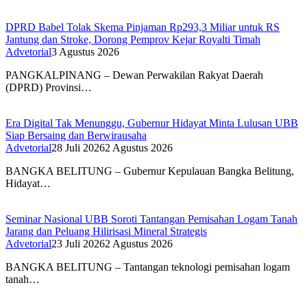
DPRD Babel Tolak Skema Pinjaman Rp293,3 Miliar untuk RS
Jantung dan Stroke, Dorong Pemprov Kejar Royalti Timah
Advetorial
3 Agustus 2026
PANGKALPINANG – Dewan Perwakilan Rakyat Daerah
(DPRD) Provinsi…
Era Digital Tak Menunggu, Gubernur Hidayat Minta Lulusan UBB
Siap Bersaing dan Berwirausaha
Advetorial
28 Juli 2026
2 Agustus 2026
BANGKA BELITUNG – Gubernur Kepulauan Bangka Belitung,
Hidayat…
Seminar Nasional UBB Soroti Tantangan Pemisahan Logam Tanah
Jarang dan Peluang Hilirisasi Mineral Strategis
Advetorial
23 Juli 2026
2 Agustus 2026
BANGKA BELITUNG – Tantangan teknologi pemisahan logam
tanah…