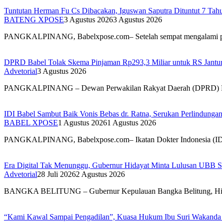
Tuntutan Herman Fu Cs Dibacakan, Iguswan Saputra Dituntut 7 Tah
BATENG XPOSE
3 Agustus 2026
3 Agustus 2026
PANGKALPINANG, Babelxpose.com– Setelah sempat mengalami 
DPRD Babel Tolak Skema Pinjaman Rp293,3 Miliar untuk RS Jantun
Advetorial
3 Agustus 2026
PANGKALPINANG – Dewan Perwakilan Rakyat Daerah (DPRD) 
IDI Babel Sambut Baik Vonis Bebas dr. Ratna, Serukan Perlindung
BABEL XPOSE
1 Agustus 2026
1 Agustus 2026
PANGKALPINANG, Babelxpose.com– Ikatan Dokter Indonesia (I
Era Digital Tak Menunggu, Gubernur Hidayat Minta Lulusan UBB S
Advetorial
28 Juli 2026
2 Agustus 2026
BANGKA BELITUNG – Gubernur Kepulauan Bangka Belitung, H
“Kami Kawal Sampai Pengadilan”, Kuasa Hukum Ibu Suri Wakanda U