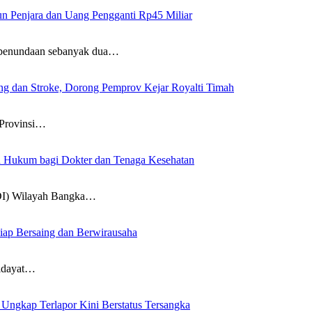
un Penjara dan Uang Pengganti Rp45 Miliar
penundaan sebanyak dua…
g dan Stroke, Dorong Pemprov Kejar Royalti Timah
Provinsi…
an Hukum bagi Dokter dan Tenaga Kesehatan
DI) Wilayah Bangka…
iap Bersaing dan Berwirausaha
idayat…
ngkap Terlapor Kini Berstatus Tersangka