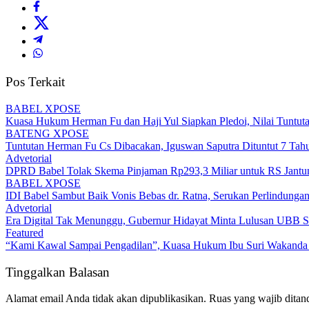
Pos Terkait
BABEL XPOSE
Kuasa Hukum Herman Fu dan Haji Yul Siapkan Pledoi, Nilai Tuntuta
BATENG XPOSE
Tuntutan Herman Fu Cs Dibacakan, Iguswan Saputra Dituntut 7 Tah
Advetorial
DPRD Babel Tolak Skema Pinjaman Rp293,3 Miliar untuk RS Jantun
BABEL XPOSE
IDI Babel Sambut Baik Vonis Bebas dr. Ratna, Serukan Perlindung
Advetorial
Era Digital Tak Menunggu, Gubernur Hidayat Minta Lulusan UBB S
Featured
“Kami Kawal Sampai Pengadilan”, Kuasa Hukum Ibu Suri Wakanda U
Tinggalkan Balasan
Alamat email Anda tidak akan dipublikasikan.
Ruas yang wajib ditan