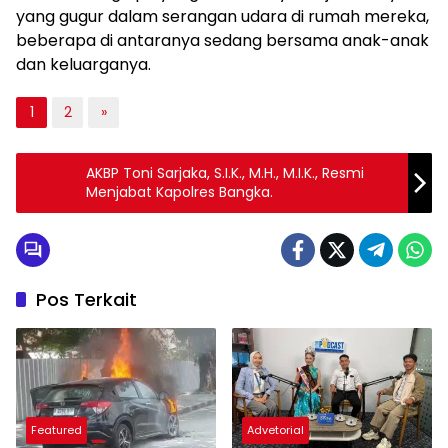
yang gugur dalam serangan udara di rumah mereka,
beberapa di antaranya sedang bersama anak-anak
dan keluarganya.
1
2
»
AKBP Toni Sarjaka, S.I.K., M.H., M.I.K., Resmi
Menjabat Kapolres Bangka.
Pos Terkait
Featured
Advetorial