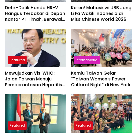
Detik-Detik Honda HR-V
Keren! Mahasiswi UBB Jong
Hangus Terbakar di Depan
Li Fa Wakili Indonesia di
Kantor PT Timah, Berawal
Miss Chinese World 2026
dari Api di Bawah Mobil
Featured
Internasional
Mewujudkan Visi WHO:
Kemlu Taiwan Gelar
Jalan Taiwan Menuju
“Taiwan Women’s Power
Pemberantasan Hepatitis
Cultural Night” di New York
C
Featured
Featured