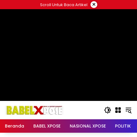
Langsung
×
Scroll Untuk Baca Artikel
ke
konten
Beranda
BABEL XPOSE
NASIONAL XPOSE
POLITIK