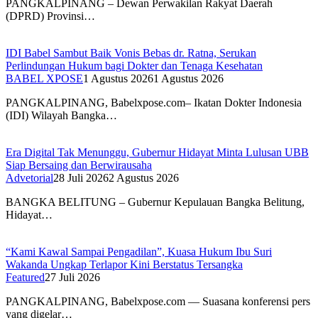
PANGKALPINANG – Dewan Perwakilan Rakyat Daerah
(DPRD) Provinsi…
IDI Babel Sambut Baik Vonis Bebas dr. Ratna, Serukan
Perlindungan Hukum bagi Dokter dan Tenaga Kesehatan
BABEL XPOSE
1 Agustus 2026
1 Agustus 2026
PANGKALPINANG, Babelxpose.com– Ikatan Dokter Indonesia
(IDI) Wilayah Bangka…
Era Digital Tak Menunggu, Gubernur Hidayat Minta Lulusan UBB
Siap Bersaing dan Berwirausaha
Advetorial
28 Juli 2026
2 Agustus 2026
BANGKA BELITUNG – Gubernur Kepulauan Bangka Belitung,
Hidayat…
“Kami Kawal Sampai Pengadilan”, Kuasa Hukum Ibu Suri
Wakanda Ungkap Terlapor Kini Berstatus Tersangka
Featured
27 Juli 2026
PANGKALPINANG, Babelxpose.com — Suasana konferensi pers
yang digelar…