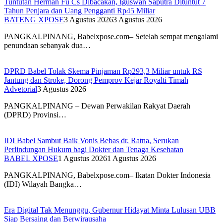
Tuntutan Herman Fu Cs Dibacakan, Iguswan Saputra Dituntut 7
Tahun Penjara dan Uang Pengganti Rp45 Miliar
BATENG XPOSE
3 Agustus 2026
3 Agustus 2026
PANGKALPINANG, Babelxpose.com– Setelah sempat mengalami
penundaan sebanyak dua…
DPRD Babel Tolak Skema Pinjaman Rp293,3 Miliar untuk RS
Jantung dan Stroke, Dorong Pemprov Kejar Royalti Timah
Advetorial
3 Agustus 2026
PANGKALPINANG – Dewan Perwakilan Rakyat Daerah
(DPRD) Provinsi…
IDI Babel Sambut Baik Vonis Bebas dr. Ratna, Serukan
Perlindungan Hukum bagi Dokter dan Tenaga Kesehatan
BABEL XPOSE
1 Agustus 2026
1 Agustus 2026
PANGKALPINANG, Babelxpose.com– Ikatan Dokter Indonesia
(IDI) Wilayah Bangka…
Era Digital Tak Menunggu, Gubernur Hidayat Minta Lulusan UBB
Siap Bersaing dan Berwirausaha