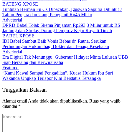
BATENG XPOSE
Tuntutan Herman Fu Cs Dibacakan, Iguswan Saputra Dituntut 7
Tahun Penjara dan Uang Pengganti Rp45 Miliar
Advetorial
DPRD Babel Tolak Skema Pinjaman Rp293,3 Miliar untuk RS
Jantung dan Stroke, Dorong Pemprov Kejar Royalti Timah
BABEL XPOSE
IDI Babel Sambut Baik Vonis Bebas dr. Ratna, Serukan
Perlindungan Hukum bagi Dokter dan Tenaga Kesehatan
Advetorial
Era Digital Tak Menunggu, Gubernur Hidayat Minta Lulusan UBB
Siap Bersaing dan Berwirausaha
Featured
“Kami Kawal Sampai Pengadilan”, Kuasa Hukum Ibu Suri
Wakanda Ungkap Terlapor Kini Berstatus Tersangka
Tinggalkan Balasan
Alamat email Anda tidak akan dipublikasikan.
Ruas yang wajib
ditandai
*