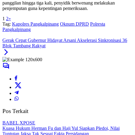
panggilan hingga tiga kali, penyidik berwenang melakukan
penjemputan guna kepentingan pemeriksaan.
1
2
»
Tag:
Kapolres Pangkalpinang
Oknum DPRD
Polresta
Pangkalpinang
Gerak Cepat Gubernur Hidayat Arsani Akselerasi Sinkronisasi 36
Blok Tambang Rakyat
Pos Terkait
BABEL XPOSE
Kuasa Hukum Herman Fu dan Haji Yul Siapkan Pledoi, Nilai
Tuntutan Jaksa Tak Sesuai Fakta Persidangan