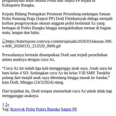
penganiayaan antar oknum Polisi dan Satpol PP terjadi di
Kabupaten Bangka.
Kepala Bidang Penegakan Peraturan Perundang-undangan Satuan
Polisi Pamong Praja (Satpol PP) Dodi Fitridiansyah diduga menjadi
korban pengeroyokan oknum anggota polisi berinisial Az yang
bertugas di Polres Bangka hingga mengakibatkan memar di bagian
mata, tangan dan bahu.
Persoalannya bermula disampaikan Dodi saat terjadi perselisihan
antara anaknya dengan cucu Az.
“Cucu Az ini sudah tiga kali mengganggu anak saya. Anak saya ini
baru kelas 4 SD. Sedangkan cucu Az ini kelas VIII SMP. Terakhir
pulang dari masjid anak saya ditendang hingga masuk ke bandar,”
kata Dodi, Minggu (24/3/2024) siang.
Dari kejadian itu, Dodi sempat menasehati cucu Az untuk tidak lagi
mengganggu anaknya.
1
2
»
Tag:
Keroyok
Polisi
Polres Bangka
Satpol PP