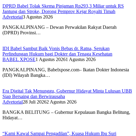
DPRD Babel Tolak Skema Pinjaman Rp293,3 Miliar untuk RS
Jantung dan Stroke, Dorong Pemprov Kejar Royalti Timah
Advetorial
3 Agustus 2026
PANGKALPINANG – Dewan Perwakilan Rakyat Daerah
(DPRD) Provinsi…
IDI Babel Sambut Baik Vonis Bebas dr. Ratna, Serukan
Perlindungan Hukum bagi Dokter dan Tenaga Kesehatan
BABEL XPOSE
1 Agustus 2026
1 Agustus 2026
PANGKALPINANG, Babelxpose.com– Ikatan Dokter Indonesia
(IDI) Wilayah Bangka…
Era Digital Tak Menunggu, Gubernur Hidayat Minta Lulusan UBB
Siap Bersaing dan Berwirausaha
Advetorial
28 Juli 2026
2 Agustus 2026
BANGKA BELITUNG – Gubernur Kepulauan Bangka Belitung,
Hidayat…