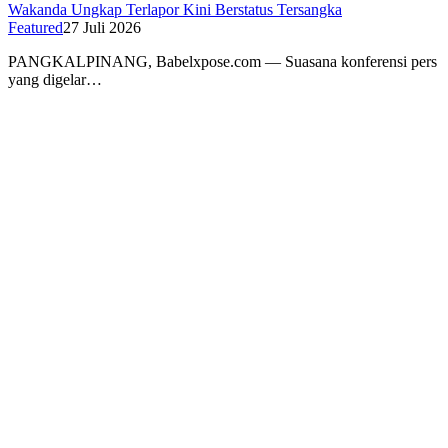
“Kami Kawal Sampai Pengadilan”, Kuasa Hukum Ibu Suri
Wakanda Ungkap Terlapor Kini Berstatus Tersangka
Featured
27 Juli 2026
PANGKALPINANG, Babelxpose.com — Suasana konferensi pers
yang digelar…