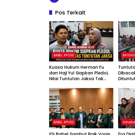
Pos Terkait
BABEL XPOSE
BATENG
Kuasa Hukum Herman Fu
Tuntut
dan Haji Yul Siapkan Pledoi,
Dibaca
Nilai Tuntutan Jaksa Tak
Dituntu
Sesuai Fakta Persidangan
Uang Pe
BABEL XPOSE
Advetor
IDI Babel Sambut Baik Vonis
Era Dig