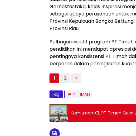
Gernastastaka, kelas Inspirasi menj
sebagai upaya perusahaan untuk me
Provinsi Kepulauan Bangka Belitung,
Provinsi Riau.
Pelbagai inisiatif program PT Tima
pendidikan ini mendapat apresiasi d
pentingnya konsistensi PT Timah da
berperan dalam peningkatan kualit
1
2
»
Tag:
PT TIMAH
Komitmen K3, PT Timah Gelar A