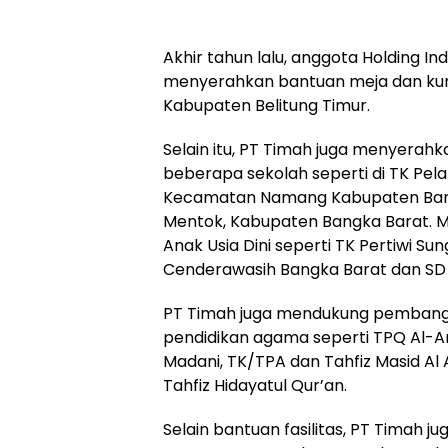
Akhir tahun lalu, anggota Holding In
menyerahkan bantuan meja dan kur
Kabupaten Belitung Timur.
Selain itu, PT Timah juga menyerah
beberapa sekolah seperti di TK Pela
Kecamatan Namang Kabupaten Bang
Mentok, Kabupaten Bangka Barat. 
Anak Usia Dini seperti TK Pertiwi Su
Cenderawasih Bangka Barat dan SD Ne
PT Timah juga mendukung pembang
pendidikan agama seperti TPQ Al-A
Madani, TK/TPA dan Tahfiz Masid Al
Tahfiz Hidayatul Qur’an.
Selain bantuan fasilitas, PT Timah 
aset-aset perusahaan untuk menduku