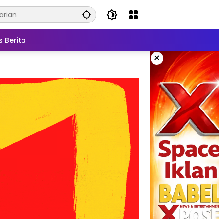
s Berita
×