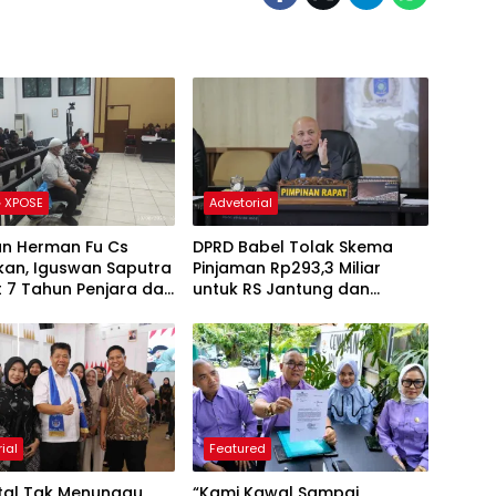
 XPOSE
Advetorial
an Herman Fu Cs
DPRD Babel Tolak Skema
kan, Iguswan Saputra
Pinjaman Rp293,3 Miliar
t 7 Tahun Penjara dan
untuk RS Jantung dan
ngganti Rp45 Miliar
Stroke, Dorong Pemprov
Kejar Royalti Timah
ial
Featured
ital Tak Menunggu,
“Kami Kawal Sampai