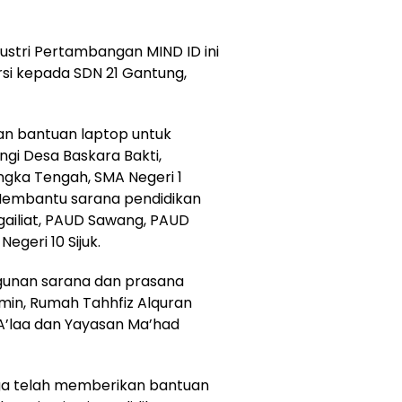
dustri Pertambangan MIND ID ini
si kepada SDN 21 Gantung,
kan bantuan laptop untuk
ngi Desa Baskara Bakti,
ka Tengah, SMA Negeri 1
Membantu sarana pendidikan
ngailiat, PAUD Sawang, PAUD
geri 10 Sijuk.
unan sarana dan prasana
min, Rumah Tahhfiz Alquran
 A’laa dan Yayasan Ma’had
juga telah memberikan bantuan
ng institusi pendidikan yang