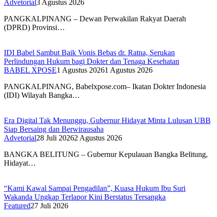
Advetorial
3 Agustus 2026
PANGKALPINANG – Dewan Perwakilan Rakyat Daerah
(DPRD) Provinsi…
IDI Babel Sambut Baik Vonis Bebas dr. Ratna, Serukan
Perlindungan Hukum bagi Dokter dan Tenaga Kesehatan
BABEL XPOSE
1 Agustus 2026
1 Agustus 2026
PANGKALPINANG, Babelxpose.com– Ikatan Dokter Indonesia
(IDI) Wilayah Bangka…
Era Digital Tak Menunggu, Gubernur Hidayat Minta Lulusan UBB
Siap Bersaing dan Berwirausaha
Advetorial
28 Juli 2026
2 Agustus 2026
BANGKA BELITUNG – Gubernur Kepulauan Bangka Belitung,
Hidayat…
“Kami Kawal Sampai Pengadilan”, Kuasa Hukum Ibu Suri
Wakanda Ungkap Terlapor Kini Berstatus Tersangka
Featured
27 Juli 2026