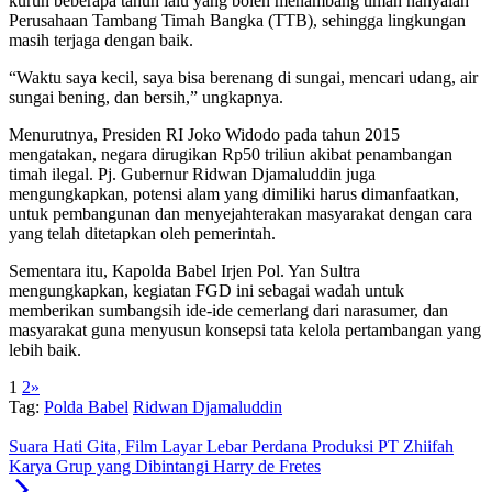
kurun beberapa tahun lalu yang boleh menambang timah hanyalah
Perusahaan Tambang Timah Bangka (TTB), sehingga lingkungan
masih terjaga dengan baik.
“Waktu saya kecil, saya bisa berenang di sungai, mencari udang, air
sungai bening, dan bersih,” ungkapnya.
Menurutnya, Presiden RI Joko Widodo pada tahun 2015
mengatakan, negara dirugikan Rp50 triliun akibat penambangan
timah ilegal. Pj. Gubernur Ridwan Djamaluddin juga
mengungkapkan, potensi alam yang dimiliki harus dimanfaatkan,
untuk pembangunan dan menyejahterakan masyarakat dengan cara
yang telah ditetapkan oleh pemerintah.
Sementara itu, Kapolda Babel Irjen Pol. Yan Sultra
mengungkapkan, kegiatan FGD ini sebagai wadah untuk
memberikan sumbangsih ide-ide cemerlang dari narasumer, dan
masyarakat guna menyusun konsepsi tata kelola pertambangan yang
lebih baik.
1
2
»
Tag:
Polda Babel
Ridwan Djamaluddin
Suara Hati Gita, Film Layar Lebar Perdana Produksi PT Zhiifah
Karya Grup yang Dibintangi Harry de Fretes