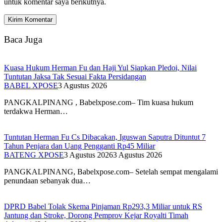
untuk komentar saya berikutnya.
Baca Juga
Kuasa Hukum Herman Fu dan Haji Yul Siapkan Pledoi, Nilai
Tuntutan Jaksa Tak Sesuai Fakta Persidangan
BABEL XPOSE
3 Agustus 2026
PANGKALPINANG , Babelxpose.com– Tim kuasa hukum
terdakwa Herman…
Tuntutan Herman Fu Cs Dibacakan, Iguswan Saputra Dituntut 7
Tahun Penjara dan Uang Pengganti Rp45 Miliar
BATENG XPOSE
3 Agustus 2026
3 Agustus 2026
PANGKALPINANG, Babelxpose.com– Setelah sempat mengalami
penundaan sebanyak dua…
DPRD Babel Tolak Skema Pinjaman Rp293,3 Miliar untuk RS
Jantung dan Stroke, Dorong Pemprov Kejar Royalti Timah