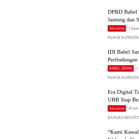
DPRD Babel T
Jantung dan 
Advetorial
3 Agus
PANGKALPINANG – 
IDI Babel Sa
Perlindungan
BABEL XPOSE
1
PANGKALPINANG, Ba
Era Digital 
UBB Siap Ber
Advetorial
28 Juli
BANGKA BELITUNG –
“Kami Kawal 
Wakanda Ungk