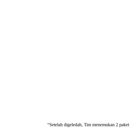
“Setelah digeledah, Tim menemukan 2 paket pl
Ganja dan 1 unit handphone yang disimpan d