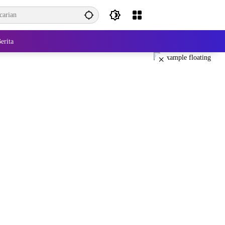
erita
×