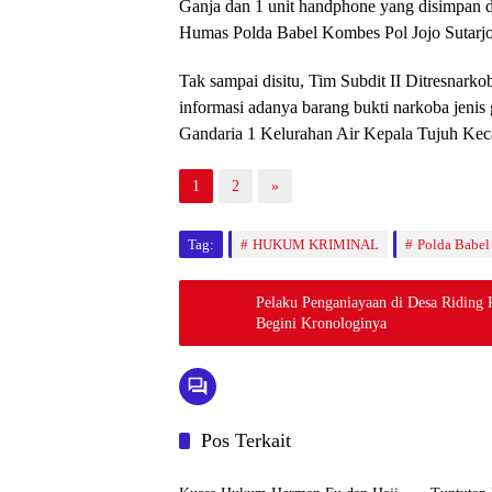
Humas Polda Babel Kombes Pol Jojo Sutarjo,
Tak sampai disitu, Tim Subdit II Ditresnark
informasi adanya barang bukti narkoba jenis
Gandaria 1 Kelurahan Air Kepala Tujuh Ke
1
2
»
Tag:
HUKUM KRIMINAL
Polda Babel
Pelaku Penganiayaan di Desa Riding P
Begini Kronologinya
Pos Terkait
BABEL XPOSE
BATEN
Kuasa Hukum Herman Fu dan Haji
Tuntutan