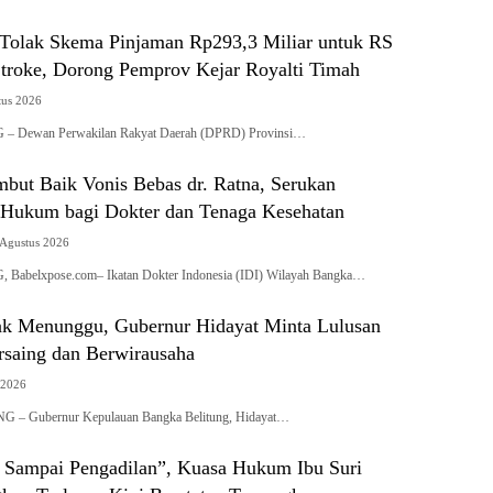
olak Skema Pinjaman Rp293,3 Miliar untuk RS
Stroke, Dorong Pemprov Kejar Royalti Timah
tus 2026
Dewan Perwakilan Rakyat Daerah (DPRD) Provinsi…
mbut Baik Vonis Bebas dr. Ratna, Serukan
 Hukum bagi Dokter dan Tenaga Kesehatan
 Agustus 2026
belxpose.com– Ikatan Dokter Indonesia (IDI) Wilayah Bangka…
Tak Menunggu, Gubernur Hidayat Minta Lulusan
saing dan Berwirausaha
 2026
 Gubernur Kepulauan Bangka Belitung, Hidayat…
Sampai Pengadilan”, Kuasa Hukum Ibu Suri
ap Terlapor Kini Berstatus Tersangka