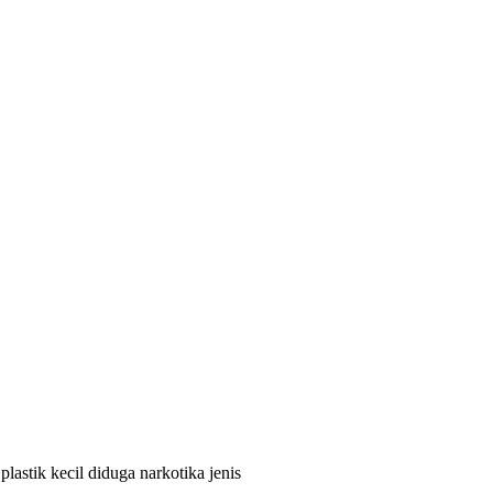
astik kecil diduga narkotika jenis
idalam tas milik pelaku,”kata Kabid