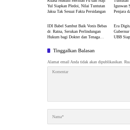
Yul Siapkan Pledoi, Nilai Tuntutan
Iguswan S
Jaksa Tak Sesuai Fakta Persidangan
Penjara 
BABEL XPOSE
Advetori
Miliar
IDI Babel Sambut Baik Vonis Bebas
Era Digi
dr. Ratna, Serukan Perlindungan
Gubernur
Hukum bagi Dokter dan Tenaga
UBB Siap
Kesehatan
Berwirau
Tinggalkan Balasan
Alamat email Anda tidak akan dipublikasikan.
Rua