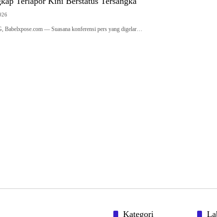
2026
belxpose.com — Suasana konferensi pers yang digelar…
Kategori
La