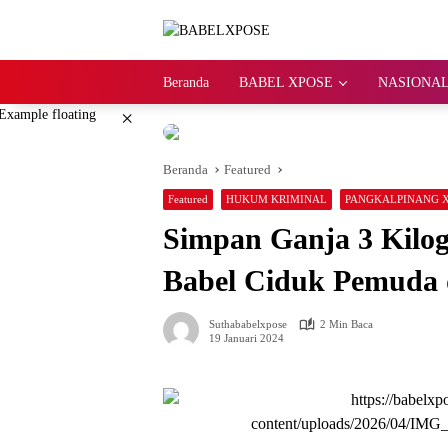
Langsung
ke
konten
Beranda
BABEL XPOSE
NASIONAL
×
Beranda
Featured
Featured
HUKUM KRIMINAL
PANGKALPINANG 
Simpan Ganja 3 Kilog
Babel Ciduk Pemuda 
Suthababelxpose
2 Min Baca
19 Januari 2024