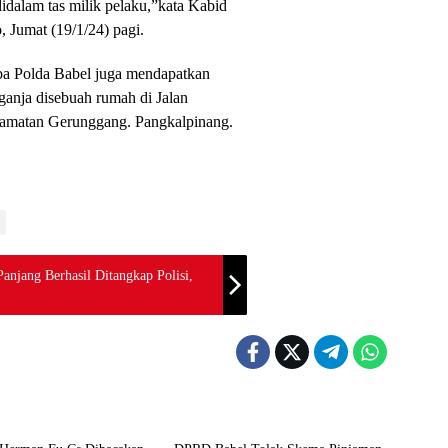
 Jumat (19/1/24) pagi.
oba Polda Babel juga mendapatkan
 ganja disebuah rumah di Jalan
camatan Gerunggang. Pangkalpinang.
anjang Berhasil Ditangkap Polisi,
G XPOSE
Advetorial
 Herman Fu Cs Dibacakan,
DPRD Babel Tolak Skema Pinjaman