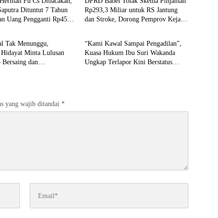
aputra Dituntut 7 Tahun
Rp293,3 Miliar untuk RS Jantung
dan Uang Pengganti Rp45
dan Stroke, Dorong Pemprov Kejar
al
Featured
Royalti Timah
tal Tak Menunggu,
“Kami Kawal Sampai Pengadilan”,
 Hidayat Minta Lulusan
Kuasa Hukum Ibu Suri Wakanda
 Bersaing dan
Ungkap Terlapor Kini Berstatus
saha
Tersangka
s yang wajib ditandai
*