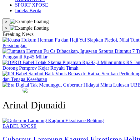
SPORT XPOSE
Indeks Berita
×
×
Breaking News
Persidangan
Pengganti Rp45 Miliar
Dorong Pemprov Kejar Royalti Timah
dan Tenaga Kesehatan
Arinal Djunaidi
BABEL XPOSE
Gubernur Lampung Kagumi Eksotisme Belit