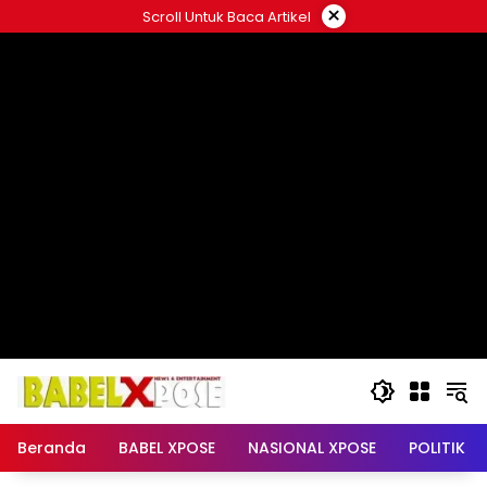
Langsung
×
Scroll Untuk Baca Artikel
ke
konten
Beranda
BABEL XPOSE
NASIONAL XPOSE
POLITIK