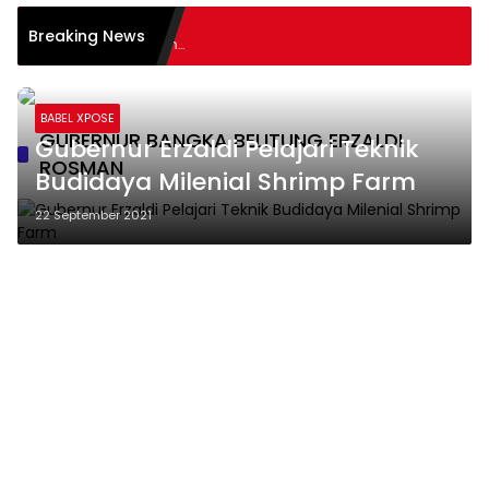
Breaking News
BABEL XPOSE
GUBERNUR BANGKA BELITUNG ERZALDI
Gubernur Erzaldi Pelajari Teknik
ROSMAN
Budidaya Milenial Shrimp Farm
22 September 2021