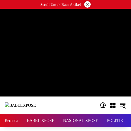
Langsung
×
Scroll Untuk Baca Artikel
ke
konten
Beranda
BABEL XPOSE
NASIONAL XPOSE
POLITIK