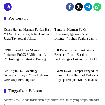
Pos Terkait
BABEL XPOSE
BATENG XPOSE
Kuasa Hukum Herman Fu dan Haji
Tuntutan Herman Fu Cs
Yul Siapkan Pledoi, Nilai Tuntutan
Dibacakan, Iguswan Saputra
Jaksa Tak Sesuai Fakta
Dituntut 7 Tahun Penjara dan
Advetorial
BABEL XPOSE
Persidangan
Uang Pengganti Rp45 Miliar
DPRD Babel Tolak Skema
IDI Babel Sambut Baik Vonis
Pinjaman Rp293,3 Miliar untuk
Bebas dr. Ratna, Serukan
RS Jantung dan Stroke, Dorong
Perlindungan Hukum bagi Dokter
Advetorial
Featured
Pemprov Kejar Royalti Timah
dan Tenaga Kesehatan
Era Digital Tak Menunggu,
“Kami Kawal Sampai Pengadilan”,
Gubernur Hidayat Minta Lulusan
Kuasa Hukum Ibu Suri Wakanda
UBB Siap Bersaing dan
Ungkap Terlapor Kini Berstatus
Berwirausaha
Tersangka
Tinggalkan Balasan
Alamat email Anda tidak akan dipublikasikan.
Ruas yang wajib ditandai
*