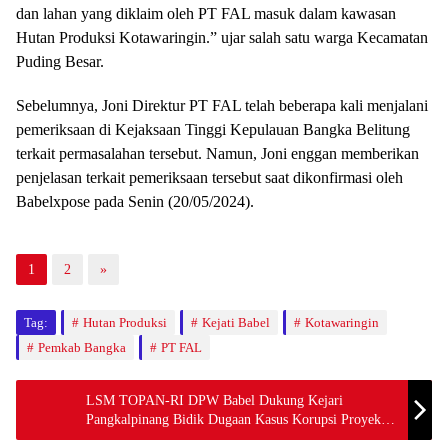
dan lahan yang diklaim oleh PT FAL masuk dalam kawasan
Hutan Produksi Kotawaringin.” ujar salah satu warga Kecamatan
Puding Besar.
Sebelumnya, Joni Direktur PT FAL telah beberapa kali menjalani
pemeriksaan di Kejaksaan Tinggi Kepulauan Bangka Belitung
terkait permasalahan tersebut. Namun, Joni enggan memberikan
penjelasan terkait pemeriksaan tersebut saat dikonfirmasi oleh
Babelxpose pada Senin (20/05/2024).
1
2
»
Tag:
Hutan Produksi
Kejati Babel
Kotawaringin
Pemkab Bangka
PT FAL
LSM TOPAN-RI DPW Babel Dukung Kejari
Pangkalpinang Bidik Dugaan Kasus Korupsi Proyek
Pengadaan Seragam Satpol PP