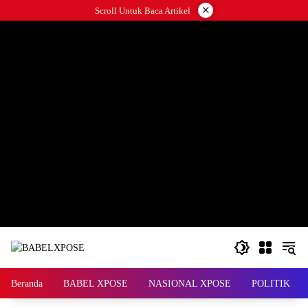
Langsung
×
Scroll Untuk Baca Artikel
ke
konten
Beranda
BABEL XPOSE
NASIONAL XPOSE
POLITIK