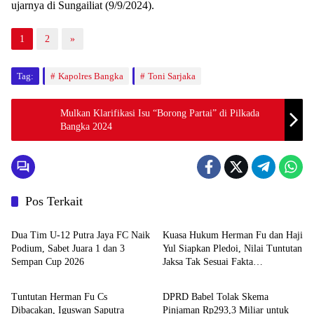
1
2
»
Tag:
Kapolres Bangka
Toni Sarjaka
Mulkan Klarifikasi Isu “Borong Partai” di Pilkada
Bangka 2024
Pos Terkait
BANGKA XPOSE
BABEL XPOSE
Dua Tim U-12 Putra Jaya FC Naik
Kuasa Hukum Herman Fu dan Haji
Podium, Sabet Juara 1 dan 3
Yul Siapkan Pledoi, Nilai Tuntutan
Sempan Cup 2026
Jaksa Tak Sesuai Fakta
BATENG XPOSE
Advetorial
Persidangan
Tuntutan Herman Fu Cs
DPRD Babel Tolak Skema
Dibacakan, Iguswan Saputra
Pinjaman Rp293,3 Miliar untuk
Dituntut 7 Tahun Penjara dan
RS Jantung dan Stroke, Dorong