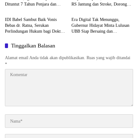
BABEL XPOSE
Advetorial
Uang Pengganti Rp45 Miliar
Pemprov Kejar Royalti Timah
IDI Babel Sambut Baik Vonis
Era Digital Tak Menunggu,
Bebas dr. Ratna, Serukan
Gubernur Hidayat Minta Lulusan
Perlindungan Hukum bagi Dokter
UBB Siap Bersaing dan
dan Tenaga Kesehatan
Berwirausaha
Tinggalkan Balasan
Alamat email Anda tidak akan dipublikasikan.
Ruas yang wajib ditandai
*