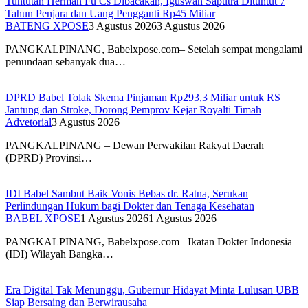
Tuntutan Herman Fu Cs Dibacakan, Iguswan Saputra Dituntut 7
Tahun Penjara dan Uang Pengganti Rp45 Miliar
BATENG XPOSE
3 Agustus 2026
3 Agustus 2026
PANGKALPINANG, Babelxpose.com– Setelah sempat mengalami
penundaan sebanyak dua…
DPRD Babel Tolak Skema Pinjaman Rp293,3 Miliar untuk RS
Jantung dan Stroke, Dorong Pemprov Kejar Royalti Timah
Advetorial
3 Agustus 2026
PANGKALPINANG – Dewan Perwakilan Rakyat Daerah
(DPRD) Provinsi…
IDI Babel Sambut Baik Vonis Bebas dr. Ratna, Serukan
Perlindungan Hukum bagi Dokter dan Tenaga Kesehatan
BABEL XPOSE
1 Agustus 2026
1 Agustus 2026
PANGKALPINANG, Babelxpose.com– Ikatan Dokter Indonesia
(IDI) Wilayah Bangka…
Era Digital Tak Menunggu, Gubernur Hidayat Minta Lulusan UBB
Siap Bersaing dan Berwirausaha