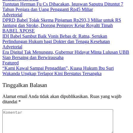
Tuntutan Herman Fu Cs Dibacakan, Iguswan Saputra Dituntut 7
Tahun Penjara dan Uang Pengganti Rp45 Miliar
Advetorial
DPRD Babel Tolak Skema Pinjaman Rp293,3 Miliar untuk RS
Jantung dan Stroke, Dorong Pemprov Kejar Royalti Timah
BABEL XPOSE
IDI Babel Sambut Baik Vonis Bebas dr. Ratna, Serukan
Perlindungan Hukum bagi Dokter dan Tenaga Kesehatan
Advetorial
Era Digital Tak Menunggu, Gubernur Hidayat Minta Lulusan UBB
Siap Bersaing dan Berwirausaha
Featured
“Kami Kawal Sampai Pengadilan”, Kuasa Hukum Ibu Suri
Wakanda Ungkap Terlapor Kini Berstatus Tersangka
Tinggalkan Balasan
Alamat email Anda tidak akan dipublikasikan.
Ruas yang wajib
ditandai
*