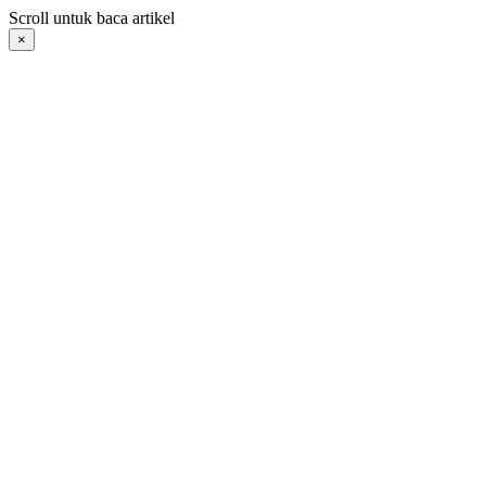
Langsung
Scroll untuk baca artikel
ke
×
konten