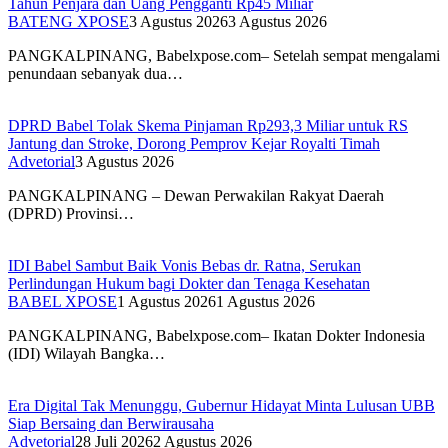
Tahun Penjara dan Uang Pengganti Rp45 Miliar
BATENG XPOSE
3 Agustus 2026
3 Agustus 2026
PANGKALPINANG, Babelxpose.com– Setelah sempat mengalami
penundaan sebanyak dua…
DPRD Babel Tolak Skema Pinjaman Rp293,3 Miliar untuk RS
Jantung dan Stroke, Dorong Pemprov Kejar Royalti Timah
Advetorial
3 Agustus 2026
PANGKALPINANG – Dewan Perwakilan Rakyat Daerah
(DPRD) Provinsi…
IDI Babel Sambut Baik Vonis Bebas dr. Ratna, Serukan
Perlindungan Hukum bagi Dokter dan Tenaga Kesehatan
BABEL XPOSE
1 Agustus 2026
1 Agustus 2026
PANGKALPINANG, Babelxpose.com– Ikatan Dokter Indonesia
(IDI) Wilayah Bangka…
Era Digital Tak Menunggu, Gubernur Hidayat Minta Lulusan UBB
Siap Bersaing dan Berwirausaha
Advetorial
28 Juli 2026
2 Agustus 2026