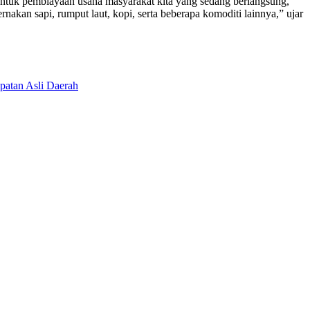
untuk pembiayaan usaha masyarakat kita yang sedang berlangsung,
akan sapi, rumput laut, kopi, serta beberapa komoditi lainnya,” ujar
patan Asli Daerah