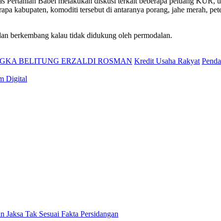
as Pertanian Babel melakukan diskusi terkait beberapa peluang KUR, 
 kabupaten, komoditi tersebut di antaranya porang, jahe merah, petern
 dan berkembang kalau tidak didukung oleh permodalan.
GKA BELITUNG ERZALDI ROSMAN
Kredit Usaha Rakyat
Penda
 Digital
n Jaksa Tak Sesuai Fakta Persidangan