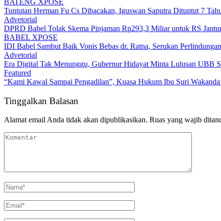
BATENG XPOSE
Tuntutan Herman Fu Cs Dibacakan, Iguswan Saputra Dituntut 7 Tah
Advetorial
DPRD Babel Tolak Skema Pinjaman Rp293,3 Miliar untuk RS Jantun
BABEL XPOSE
IDI Babel Sambut Baik Vonis Bebas dr. Ratna, Serukan Perlindung
Advetorial
Era Digital Tak Menunggu, Gubernur Hidayat Minta Lulusan UBB S
Featured
“Kami Kawal Sampai Pengadilan”, Kuasa Hukum Ibu Suri Wakanda U
Tinggalkan Balasan
Alamat email Anda tidak akan dipublikasikan.
Ruas yang wajib ditan