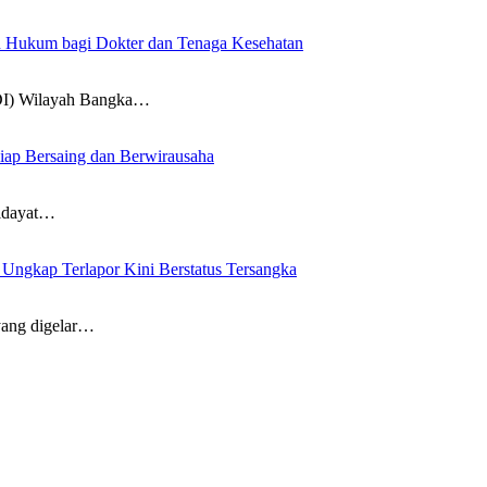
an Hukum bagi Dokter dan Tenaga Kesehatan
DI) Wilayah Bangka…
iap Bersaing dan Berwirausaha
idayat…
ngkap Terlapor Kini Berstatus Tersangka
ang digelar…