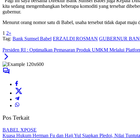
“Pagi ini saya bersama Direktur Bank Sumsel Babel juga Kepala Din
kita sedang mengembangkan beberapa komoditi yang tersebar dibeberapa
gubernur.
Menurut orang nomor satu di Babel, usaha tersebut tidak dapat maju
1
2
»
Tag:
Bank Sumsel Babel
ERZALDI ROSMAN
GUBERNUR BAN
Presiden RI : Optimalkan Pemasaran Produk UMKM Melalui Platform
Pos Terkait
BABEL XPOSE
Kuasa Hukum Herman Fu dan Haji Yul Siapkan Pledoi, Nilai Tuntuta