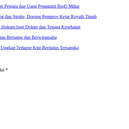
un Penjara dan Uang Pengganti Rp45 Miliar
g dan Stroke, Dorong Pemprov Kejar Royalti Timah
an Hukum bagi Dokter dan Tenaga Kesehatan
iap Bersaing dan Berwirausaha
ngkap Terlapor Kini Berstatus Tersangka
dai
*