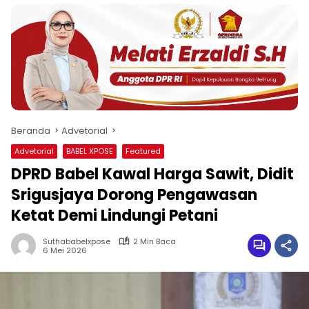
Beranda
Advetorial
Advetorial
BABEL XPOSE
Featured
DPRD Babel Kawal Harga Sawit, Didit
Srigusjaya Dorong Pengawasan
Ketat Demi Lindungi Petani
Suthababelxpose
2 Min Baca
6 Mei 2026