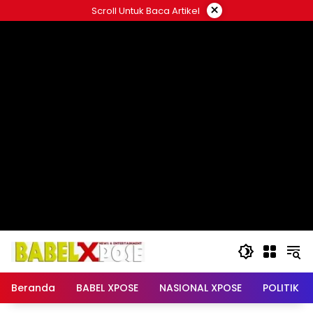
Langsung
×
Scroll Untuk Baca Artikel
ke
konten
Beranda
BABEL XPOSE
NASIONAL XPOSE
POLITIK