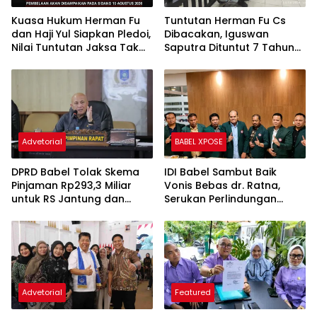
Kuasa Hukum Herman Fu
Tuntutan Herman Fu Cs
dan Haji Yul Siapkan Pledoi,
Dibacakan, Iguswan
Nilai Tuntutan Jaksa Tak
Saputra Dituntut 7 Tahun
Sesuai Fakta Persidangan
Penjara dan Uang
Pengganti Rp45 Miliar
Advetorial
BABEL XPOSE
DPRD Babel Tolak Skema
IDI Babel Sambut Baik
Pinjaman Rp293,3 Miliar
Vonis Bebas dr. Ratna,
untuk RS Jantung dan
Serukan Perlindungan
Stroke, Dorong Pemprov
Hukum bagi Dokter dan
Kejar Royalti Timah
Tenaga Kesehatan
Advetorial
Featured