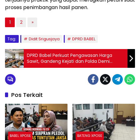
proses penimbangan hasil panen.
1
2
»
Tag:
Didit Srigusjaya
DPRD BABEL
DPRD Babel Perkuat Pengawasan Harga
Sawit, Gandeng Kejati dan Polda Demi
Lindungi Petani
Pos Terkait
BABEL XPOSE
BATENG XPOSE