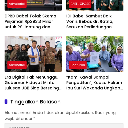
Advetorial
BABEL XPOSE
DPRD Babel Tolak Skema
IDI Babel Sambut Baik
Pinjaman Rp293,3 Miliar
Vonis Bebas dr. Ratna,
untuk RS Jantung dan
Serukan Perlindungan
Stroke, Dorong Pemprov
Hukum bagi Dokter dan
Kejar Royalti Timah
Tenaga Kesehatan
Advetorial
Featured
Era Digital Tak Menunggu,
“Kami Kawal Sampai
Gubernur Hidayat Minta
Pengadilan”, Kuasa Hukum
Lulusan UBB Siap Bersaing
Ibu Suri Wakanda Ungkap
dan Berwirausaha
Terlapor Kini Berstatus
Tersangka
Tinggalkan Balasan
Alamat email Anda tidak akan dipublikasikan.
Ruas yang
wajib ditandai
*