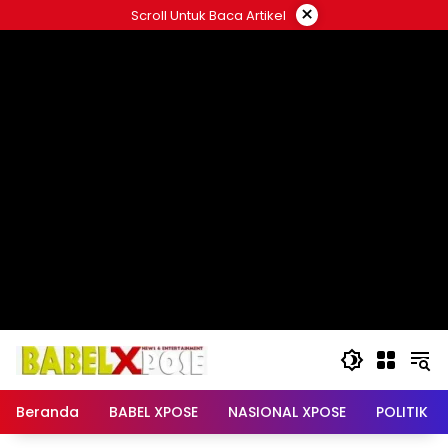
Langsung
×
Scroll Untuk Baca Artikel
ke
konten
Beranda
BABEL XPOSE
NASIONAL XPOSE
POLITIK