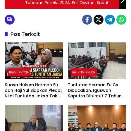
Tahapan Pemilu 2024, Em Osykar : Sudah
Kami Telusuri
Pos Terkait
BABEL XPOSE
BATENG XPOSE
Kuasa Hukum Herman Fu
Tuntutan Herman Fu Cs
dan Haji Yul Siapkan Pledoi,
Dibacakan, Iguswan
Nilai Tuntutan Jaksa Tak
Saputra Dituntut 7 Tahun
Sesuai Fakta Persidangan
Penjara dan Uang
Pengganti Rp45 Miliar