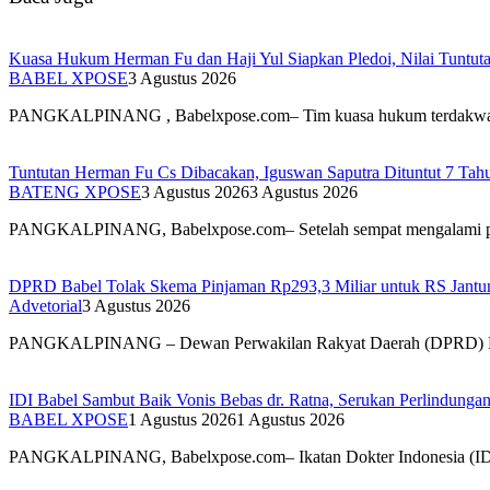
Kuasa Hukum Herman Fu dan Haji Yul Siapkan Pledoi, Nilai Tuntuta
BABEL XPOSE
3 Agustus 2026
PANGKALPINANG , Babelxpose.com– Tim kuasa hukum terdak
Tuntutan Herman Fu Cs Dibacakan, Iguswan Saputra Dituntut 7 Tah
BATENG XPOSE
3 Agustus 2026
3 Agustus 2026
PANGKALPINANG, Babelxpose.com– Setelah sempat mengalami 
DPRD Babel Tolak Skema Pinjaman Rp293,3 Miliar untuk RS Jantun
Advetorial
3 Agustus 2026
PANGKALPINANG – Dewan Perwakilan Rakyat Daerah (DPRD) 
IDI Babel Sambut Baik Vonis Bebas dr. Ratna, Serukan Perlindung
BABEL XPOSE
1 Agustus 2026
1 Agustus 2026
PANGKALPINANG, Babelxpose.com– Ikatan Dokter Indonesia (I