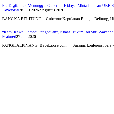
Era Digital Tak Menunggu, Gubernur Hidayat Minta Lulusan UBB S
Advetorial
28 Juli 2026
2 Agustus 2026
BANGKA BELITUNG – Gubernur Kepulauan Bangka Belitung, H
“Kami Kawal Sampai Pengadilan”, Kuasa Hukum Ibu Suri Wakanda U
Featured
27 Juli 2026
PANGKALPINANG, Babelxpose.com — Suasana konferensi pers y