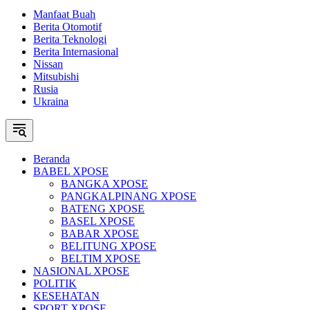
Manfaat Buah
Berita Otomotif
Berita Teknologi
Berita Internasional
Nissan
Mitsubishi
Rusia
Ukraina
Beranda
BABEL XPOSE
BANGKA XPOSE
PANGKALPINANG XPOSE
BATENG XPOSE
BASEL XPOSE
BABAR XPOSE
BELITUNG XPOSE
BELTIM XPOSE
NASIONAL XPOSE
POLITIK
KESEHATAN
SPORT XPOSE