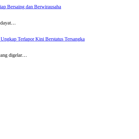
iap Bersaing dan Berwirausaha
idayat…
ngkap Terlapor Kini Berstatus Tersangka
ang digelar…