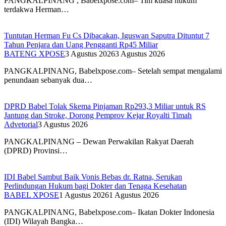
PANGKALPINANG , Babelxpose.com– Tim kuasa hukum
terdakwa Herman…
Tuntutan Herman Fu Cs Dibacakan, Iguswan Saputra Dituntut 7
Tahun Penjara dan Uang Pengganti Rp45 Miliar
BATENG XPOSE
3 Agustus 2026
3 Agustus 2026
PANGKALPINANG, Babelxpose.com– Setelah sempat mengalami
penundaan sebanyak dua…
DPRD Babel Tolak Skema Pinjaman Rp293,3 Miliar untuk RS
Jantung dan Stroke, Dorong Pemprov Kejar Royalti Timah
Advetorial
3 Agustus 2026
PANGKALPINANG – Dewan Perwakilan Rakyat Daerah
(DPRD) Provinsi…
IDI Babel Sambut Baik Vonis Bebas dr. Ratna, Serukan
Perlindungan Hukum bagi Dokter dan Tenaga Kesehatan
BABEL XPOSE
1 Agustus 2026
1 Agustus 2026
PANGKALPINANG, Babelxpose.com– Ikatan Dokter Indonesia
(IDI) Wilayah Bangka…