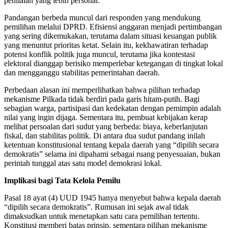
penilaian yang lebih personal.
Pandangan berbeda muncul dari responden yang mendukung
pemilihan melalui DPRD. Efisiensi anggaran menjadi pertimbangan
yang sering dikemukakan, terutama dalam situasi keuangan publik
yang menuntut prioritas ketat. Selain itu, kekhawatiran terhadap
potensi konflik politik juga muncul, terutama jika kontestasi
elektoral dianggap berisiko memperlebar ketegangan di tingkat lokal
dan mengganggu stabilitas pemerintahan daerah.
Perbedaan alasan ini memperlihatkan bahwa pilihan terhadap
mekanisme Pilkada tidak berdiri pada garis hitam-putih. Bagi
sebagian warga, partisipasi dan kedekatan dengan pemimpin adalah
nilai yang ingin dijaga. Sementara itu, pembuat kebijakan kerap
melihat persoalan dari sudut yang berbeda: biaya, keberlanjutan
fiskal, dan stabilitas politik. Di antara dua sudut pandang inilah
ketentuan konstitusional tentang kepala daerah yang “dipilih secara
demokratis” selama ini dipahami sebagai ruang penyesuaian, bukan
perintah tunggal atas satu model demokrasi lokal.
Implikasi bagi Tata Kelola Pemilu
Pasal 18 ayat (4) UUD 1945 hanya menyebut bahwa kepala daerah
“dipilih secara demokratis”. Rumusan ini sejak awal tidak
dimaksudkan untuk menetapkan satu cara pemilihan tertentu.
Konstitusi memberi batas prinsip, sementara pilihan mekanisme