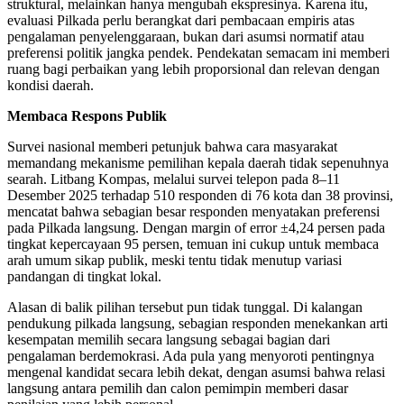
struktural, melainkan hanya mengubah ekspresinya. Karena itu,
evaluasi Pilkada perlu berangkat dari pembacaan empiris atas
pengalaman penyelenggaraan, bukan dari asumsi normatif atau
preferensi politik jangka pendek. Pendekatan semacam ini memberi
ruang bagi perbaikan yang lebih proporsional dan relevan dengan
kondisi daerah.
Membaca Respons Publik
Survei nasional memberi petunjuk bahwa cara masyarakat
memandang mekanisme pemilihan kepala daerah tidak sepenuhnya
searah. Litbang Kompas, melalui survei telepon pada 8–11
Desember 2025 terhadap 510 responden di 76 kota dan 38 provinsi,
mencatat bahwa sebagian besar responden menyatakan preferensi
pada Pilkada langsung. Dengan margin of error ±4,24 persen pada
tingkat kepercayaan 95 persen, temuan ini cukup untuk membaca
arah umum sikap publik, meski tentu tidak menutup variasi
pandangan di tingkat lokal.
Alasan di balik pilihan tersebut pun tidak tunggal. Di kalangan
pendukung pilkada langsung, sebagian responden menekankan arti
kesempatan memilih secara langsung sebagai bagian dari
pengalaman berdemokrasi. Ada pula yang menyoroti pentingnya
mengenal kandidat secara lebih dekat, dengan asumsi bahwa relasi
langsung antara pemilih dan calon pemimpin memberi dasar