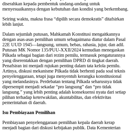
diserahkan kepada pembentuk undang-undang untuk
menyesuaikannya dengan kebutuhan dan kondisi yang berkembang.
Seiring waktu, makna frasa “dipilih secara demokratis” ditafsirkan
lebih lanjut.
Dalam sejumlah putusan, Mahkamah Konstitusi mengaitkannya
dengan asas-asas pemilihan umum sebagaimana diatur dalam Pasal
22E UUD 1945—langsung, umum, bebas, rahasia, jujur, dan adil.
Putusan MK Nomor 135/PUU-XXII/2024 kemudian menegaskan
Pilkada sebagai bagian dari rezim pemilu, termasuk pengaturannya
yang diserentakkan dengan pemilihan DPRD di tingkat daerah.
Penafsiran ini menjadi rujukan penting dalam tata kelola pemilu.
Artinya, diskusi mekanisme Pilkada tidak berhenti pada soal teknis
penyelenggaraan, tetapi juga menyentuh kerangka konstitusional
yang melandasinya. Perdebatan tentang Pilkada seharusnya tidak
dipersempit menjadi sekadar “pro langsung” dan “pro tidak
langsung.” yang lebih penting adalah konsekuensi nyata dari setiap
pilihan terhadap keterwakilan, akuntabilitas, dan efektivitas
pemerintahan di daerah.
Isu Pembiayaan Pemilihan
Pembiayaan penyelenggaraan pemilihan kepala daerah kerap
menjadi bagian dari diskusi kebijakan publik. Data Kementerian