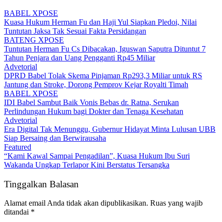
BABEL XPOSE
Kuasa Hukum Herman Fu dan Haji Yul Siapkan Pledoi, Nilai
Tuntutan Jaksa Tak Sesuai Fakta Persidangan
BATENG XPOSE
Tuntutan Herman Fu Cs Dibacakan, Iguswan Saputra Dituntut 7
Tahun Penjara dan Uang Pengganti Rp45 Miliar
Advetorial
DPRD Babel Tolak Skema Pinjaman Rp293,3 Miliar untuk RS
Jantung dan Stroke, Dorong Pemprov Kejar Royalti Timah
BABEL XPOSE
IDI Babel Sambut Baik Vonis Bebas dr. Ratna, Serukan
Perlindungan Hukum bagi Dokter dan Tenaga Kesehatan
Advetorial
Era Digital Tak Menunggu, Gubernur Hidayat Minta Lulusan UBB
Siap Bersaing dan Berwirausaha
Featured
“Kami Kawal Sampai Pengadilan”, Kuasa Hukum Ibu Suri
Wakanda Ungkap Terlapor Kini Berstatus Tersangka
Tinggalkan Balasan
Alamat email Anda tidak akan dipublikasikan.
Ruas yang wajib
ditandai
*