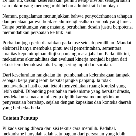
Di luar itu, desain keserentakan pemilu kerap disebut sebagai salah
satu faktor yang memengaruhi beban administratif dan biaya.
Namun, pengalaman menunjukkan bahwa penyederhanaan tahapan
dan penataan jadwal tidak selalu menghasilkan dampak yang linier.
Tanpa perhitungan yang matang, perubahan desain justru berpotensi
memindahkan persoalan ke titik lain.
Perhatian juga perlu diarahkan pada fase setelah pemilihan. Mandat
elektoral hanya membuka pintu awal pemerintahan, sementara
kualitas kepemimpinan diuji sepanjang masa jabatan. Pada titik ini,
mekanisme akuntabilitas dan evaluasi kinerja menjadi bagian dari
ekosistem demokrasi lokal yang sering luput dari sorotan.
Dari keseluruhan rangkaian itu, pembenahan kelembagaan tampak
sebagai kerja yang lebih bersifat jangka panjang. Ia tidak
menawarkan hasil cepat, tetapi menyediakan ruang koreksi yang
lebih stabil. Dibanding perubahan mekanisme yang bersifat drastis,
pendekatan semacam ini kerap dipilih karena memungkinkan
penyesuaian bertahap, sejalan dengan kapasitas dan konteks daerah
yang berbeda- beda.
Catatan Penutup
Pilkada sering dibaca dari sisi teknis cara memilih. Padahal,
mekanisme hanyalah salah satu bagian dari persoalan yang lebih