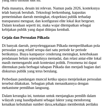
yang baru dimulai saat itu.
Pada masanya, desain ini relevan. Namun pada 2026, konteksnya
telah banyak berubah. Teknologi berkembang, kapasitas
pemerintahan daerah meningkat, ekspektasi publik terhadap
transparansi menguat, dan konfigurasi elite lokal ikut bergeser.
Dalam keadaan seperti ini, maka wajar ditempatkan sebagai
kebijakan publik yang dapat ditinjau kembali.
Gejala dan Persoalan Pilkada
Di banyak daerah, penyelenggaraan Pilkada memperlihatkan pola
persoalan yang relatif serupa dari satu periode ke periode
berikutnya. Biaya kampanye cenderung meningkat, keterbukaan
pendanaan belum sepenuhnya memadai, dan relasi antar-elite lokal
masih memengaruhi arah kontestasi politik. Fenomena ini dapat
ditemukan pada berbagai tahapan Pilkada dan menjadi bagian dari
diskursus publik yang terus berulang.
Perbedaan pandangan muncul ketika upaya menjelaskan persoalan
tersebut dilakukan. Sebagian pihak menautkannya dengan
mekanisme pemilihan langsung.
Dalam kerangka ini, tuntutan untuk menjangkau pemilih dalam
wilayah yang luasdipahami sebagai faktor yang mendorong
kenaikan kebutuhan sumber daya,sekaligus membentuk perilaku