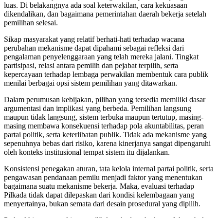
luas. Di belakangnya ada soal keterwakilan, cara kekuasaan
dikendalikan, dan bagaimana pemerintahan daerah bekerja setelah
pemilihan selesai.
Sikap masyarakat yang relatif berhati-hati terhadap wacana
perubahan mekanisme dapat dipahami sebagai refleksi dari
pengalaman penyelenggaraan yang telah mereka jalani. Tingkat
partisipasi, relasi antara pemilih dan pejabat terpilih, serta
kepercayaan terhadap lembaga perwakilan membentuk cara publik
menilai berbagai opsi sistem pemilihan yang ditawarkan.
Dalam perumusan kebijakan, pilihan yang tersedia memiliki dasar
argumentasi dan implikasi yang berbeda. Pemilihan langsung
maupun tidak langsung, sistem terbuka maupun tertutup, masing-
masing membawa konsekuensi terhadap pola akuntabilitas, peran
partai politik, serta keterlibatan publik. Tidak ada mekanisme yang
sepenuhnya bebas dari risiko, karena kinerjanya sangat dipengaruhi
oleh konteks institusional tempat sistem itu dijalankan.
Konsistensi penegakan aturan, tata kelola internal partai politik, serta
pengawasan pendanaan pemilu menjadi faktor yang menentukan
bagaimana suatu mekanisme bekerja. Maka, evaluasi terhadap
Pilkada tidak dapat dilepaskan dari kondisi kelembagaan yang
menyertainya, bukan semata dari desain prosedural yang dipilih.