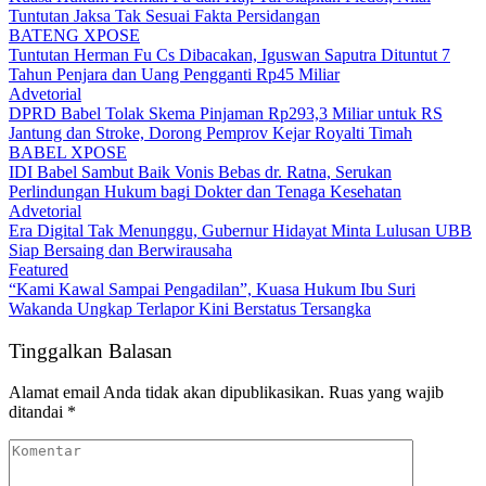
Tuntutan Jaksa Tak Sesuai Fakta Persidangan
BATENG XPOSE
Tuntutan Herman Fu Cs Dibacakan, Iguswan Saputra Dituntut 7
Tahun Penjara dan Uang Pengganti Rp45 Miliar
Advetorial
DPRD Babel Tolak Skema Pinjaman Rp293,3 Miliar untuk RS
Jantung dan Stroke, Dorong Pemprov Kejar Royalti Timah
BABEL XPOSE
IDI Babel Sambut Baik Vonis Bebas dr. Ratna, Serukan
Perlindungan Hukum bagi Dokter dan Tenaga Kesehatan
Advetorial
Era Digital Tak Menunggu, Gubernur Hidayat Minta Lulusan UBB
Siap Bersaing dan Berwirausaha
Featured
“Kami Kawal Sampai Pengadilan”, Kuasa Hukum Ibu Suri
Wakanda Ungkap Terlapor Kini Berstatus Tersangka
Tinggalkan Balasan
Alamat email Anda tidak akan dipublikasikan.
Ruas yang wajib
ditandai
*