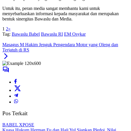
Untuk itu, peran media sangat membantu kami untuk
menyebarluaskan informasi kepada masyarakat dan merupakan
bentuk sinergitas Bawaslu dan Media.
1
2
»
Tag:
Bawaslu Babel
Bawaslu RI
EM Osykar
Masagus M Hakim Jenguk Pengendara Motor yang Oleng dan
Terjatuh di RS
Pos Terkait
BABEL XPOSE
Kuasa Hukum Herman Fu dan Haji Yul Siapkan Pledoi, Nilai