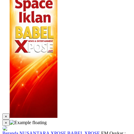
×
×
Beranda
NUSANTARA XPOSE
BABEL XPOSE
EM Osykar :