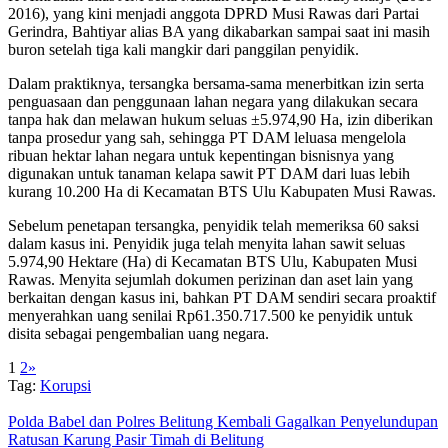
2016), yang kini menjadi anggota DPRD Musi Rawas dari Partai
Gerindra, Bahtiyar alias BA yang dikabarkan sampai saat ini masih
buron setelah tiga kali mangkir dari panggilan penyidik.
Dalam praktiknya, tersangka bersama-sama menerbitkan izin serta
penguasaan dan penggunaan lahan negara yang dilakukan secara
tanpa hak dan melawan hukum seluas ±5.974,90 Ha, izin diberikan
tanpa prosedur yang sah, sehingga PT DAM leluasa mengelola
ribuan hektar lahan negara untuk kepentingan bisnisnya yang
digunakan untuk tanaman kelapa sawit PT DAM dari luas lebih
kurang 10.200 Ha di Kecamatan BTS Ulu Kabupaten Musi Rawas.
Sebelum penetapan tersangka, penyidik telah memeriksa 60 saksi
dalam kasus ini. Penyidik juga telah menyita lahan sawit seluas
5.974,90 Hektare (Ha) di Kecamatan BTS Ulu, Kabupaten Musi
Rawas. Menyita sejumlah dokumen perizinan dan aset lain yang
berkaitan dengan kasus ini, bahkan PT DAM sendiri secara proaktif
menyerahkan uang senilai Rp61.350.717.500 ke penyidik untuk
disita sebagai pengembalian uang negara.
1
2
»
Tag:
Korupsi
Polda Babel dan Polres Belitung Kembali Gagalkan Penyelundupan
Ratusan Karung Pasir Timah di Belitung