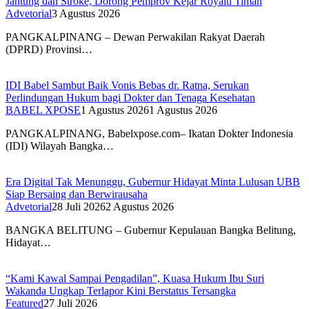
Jantung dan Stroke, Dorong Pemprov Kejar Royalti Timah
Advetorial
3 Agustus 2026
PANGKALPINANG – Dewan Perwakilan Rakyat Daerah
(DPRD) Provinsi…
IDI Babel Sambut Baik Vonis Bebas dr. Ratna, Serukan
Perlindungan Hukum bagi Dokter dan Tenaga Kesehatan
BABEL XPOSE
1 Agustus 2026
1 Agustus 2026
PANGKALPINANG, Babelxpose.com– Ikatan Dokter Indonesia
(IDI) Wilayah Bangka…
Era Digital Tak Menunggu, Gubernur Hidayat Minta Lulusan UBB
Siap Bersaing dan Berwirausaha
Advetorial
28 Juli 2026
2 Agustus 2026
BANGKA BELITUNG – Gubernur Kepulauan Bangka Belitung,
Hidayat…
“Kami Kawal Sampai Pengadilan”, Kuasa Hukum Ibu Suri
Wakanda Ungkap Terlapor Kini Berstatus Tersangka
Featured
27 Juli 2026